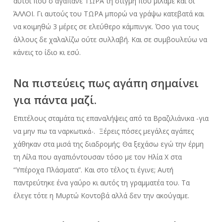
αυτοί που σ αγαπάνε ΤΩΡΑ τη στιγμή που μιλάμε και οι
ΆΛΛΟΙ. Γι αυτούς του ΤΩΡΑ μπορώ να γράψω κατεβατά και
να κοιμηθώ 3 μέρες σε ελεύθερο κάμπινγκ. Όσο για τους
άλλους δε χαλαλίζω ούτε συλλαβή. Και σε συμβουλεύω να
κάνεις το ίδιο κι εσύ.
Να πιστεύεις πως αγάπη σημαίνει
για πάντα μαζί.
Επιτέλους σταμάτα τις επαναλήψεις από τα Βραζιλιάνικα -για
να μην πω τα ναρκωτικά-. Ξέρεις πόσες μεγάλες αγάπες
χάθηκαν στα μισά της διαδρομής; Θα ξεχάσω εγώ την έρμη
τη Λίλα που αγαπιόντουσαν τόσο με τον Ηλία Χ στα
“Υπέροχα Πλάσματα”. Και στο τέλος τι έγινε; Αυτή
παντρεύτηκε ένα γαύρο κι αυτός τη γραμματέα του. Τα
έλεγε τότε η Μυρτώ Κοντοβά αλλά δεν την ακούγαμε.