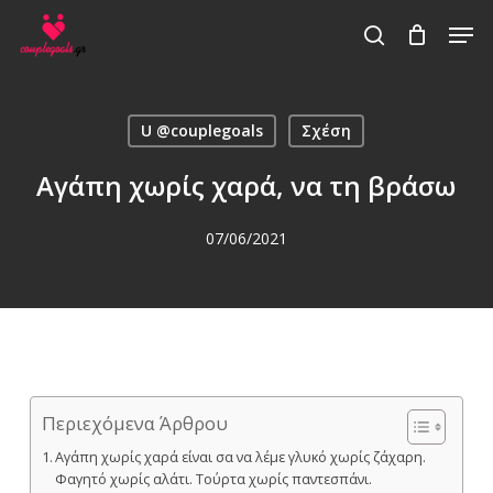
Skip
Men
to
search
main
content
U @couplegoals
Σχέση
Αγάπη χωρίς χαρά, να τη βράσω
07/06/2021
Περιεχόμενα Άρθρου
Αγάπη χωρίς χαρά είναι σα να λέμε γλυκό χωρίς ζάχαρη.
Φαγητό χωρίς αλάτι. Τούρτα χωρίς παντεσπάνι.