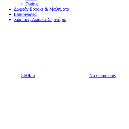
Dating
Δωρεάν Ebooks & Μαθήματα
Επικοινωνία
Χώρισες; Δωρεάν Σεμινάριο
Χωρισμός
Τα στάδια του χωρισμού
By
360lab
07/06/2021
20 Μαρτίου, 2024
No Comments