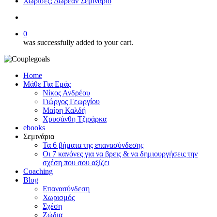
Χώρισες; Δωρεάν Σεμινάριο
search
0
was successfully added to your cart.
Home
Μάθε Για Εμάς
Νίκος Ανδρέου
Γιώργος Γεωργίου
Μαίρη Καλδή
Χρυσάνθη Τζιράρκα
ebooks
Σεμινάρια
Τα 6 βήματα της επανασύνδεσης
Οι 7 κανόνες για να βρεις & να δημιουργήσεις την
σχέση που σου αξίζει
Coaching
Blog
Επανασύνδεση
Χωρισμός
Σχέση
Ζώδια