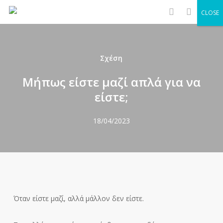
Men
Skip
CLOSE
to
search
main
content
Σχέση
Μήπως είστε μαζί απλά για να
είστε;
18/04/2023
Όταν είστε μαζί, αλλά μάλλον δεν είστε.