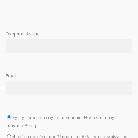
Ονοματεπώνυμο
Email
Έχω χωρίσει από σχέση ή γάμο και θέλω να πετύχω
επανασύνδεση
Η σχέση μου έχει προβλήματα και θέλω να προλάβω τον