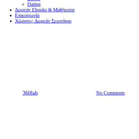
Dating
Δωρεάν Ebooks & Μαθήματα
Επικοινωνία
Χώρισες; Δωρεάν Σεμινάριο
Ζώδια
Eρωτικές Προβλέψεις
Αυγούστου 2020
By
360lab
03/08/2020
20 Μαρτίου, 2024
No Comments