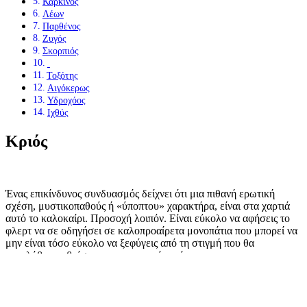
Καρκίνος
Λέων
Παρθένος
Ζυγός
Σκορπιός
Τοξότης
Αιγόκερως
Υδροχόος
Ιχθύς
Κριός
Ένας επικίνδυνος συνδυασμός δείχνει ότι μια πιθανή ερωτική
σχέση, μυστικοπαθούς ή «ύποπτου» χαρακτήρα, είναι στα χαρτιά
αυτό το καλοκαίρι. Προσοχή λοιπόν. Είναι εύκολο να αφήσεις το
φλερτ να σε οδηγήσει σε καλοπροαίρετα μονοπάτια που μπορεί να
μην είναι τόσο εύκολο να ξεφύγεις από τη στιγμή που θα
καταλάβεις τι βρίσκεται πραγματικά εκεί.