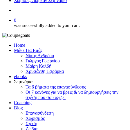
Χώρισες; Δωρεάν Σεμινάριο
search
0
was successfully added to your cart.
Home
Μάθε Για Εμάς
Νίκος Ανδρέου
Γιώργος Γεωργίου
Μαίρη Καλδή
Χρυσάνθη Τζιράρκα
ebooks
Σεμινάρια
Τα 6 βήματα της επανασύνδεσης
Οι 7 κανόνες για να βρεις & να δημιουργήσεις την
σχέση που σου αξίζει
Coaching
Blog
Επανασύνδεση
Χωρισμός
Σχέση
Ζώδια