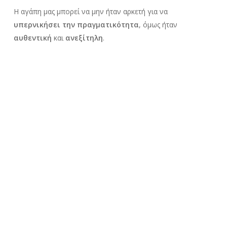
Η αγάπη μας μπορεί να μην ήταν αρκετή για να
υπερνικήσει την πραγματικότητα
, όμως ήταν
αυθεντική
και
ανεξίτηλη
.
Σήμερα βρίσκομαι σε μία σχέση με έναν άνθρωπο που τον
αγαπώ το ίδιο με εσένα, γιατί
εσύ πρώτος
μου δίδαξες το
μεγαλύτερο και το λαμπρότερο όλων, συναίσθημα.
Ας μάθουν όλες οι γυναίκες πως υπάρχουν άντρες που θα
τις πληγώσουν, όμως θα ξεχωρίσει
ένας στο πλήθος
που
θα τους δείξει κάτι διαφορετικό.
Γι’ αυτόν τον ένα που μας δείχνει τον δρόμο προς το
καλύτερο
αξίζει
να γράψετε και εσείς. Να του πείτε πόσο
σας καθόρισε το πέρασμα του από την ζωή σας και το πόσο
πολύτιμος ήταν.
Το να σου δείχνει κάποιος πως είσαι το
σημαντικότερο