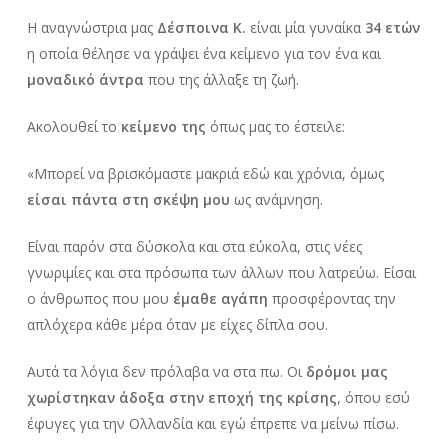
Η αναγνώστρια μας
Δέσποινα Κ.
είναι μία γυναίκα
34 ετών
η οποία θέλησε να γράψει ένα κείμενο για τον ένα και
μοναδικό άντρα
που της άλλαξε τη ζωή.
Ακολουθεί το
κείμενο
της
όπως μας το έστειλε:
«
Μπορεί να βρισκόμαστε μακριά εδώ και χρόνια, όμως
είσαι πάντα στη σκέψη μου
ως ανάμνηση.
Είναι παρόν στα δύσκολα και στα εύκολα, στις νέες
γνωριμίες και στα πρόσωπα των άλλων που λατρεύω. Είσαι
ο άνθρωπος που μου
έμαθε αγάπη
προσφέροντας την
απλόχερα κάθε μέρα όταν με είχες δίπλα σου.
Αυτά τα λόγια δεν πρόλαβα να στα πω. Οι
δρόμοι μας
χωρίστηκαν άδοξα στην εποχή της κρίσης
, όπου εσύ
έφυγες για την Ολλανδία και εγώ έπρεπε να μείνω πίσω.