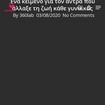
Ένα κείμενο για τον άντρα που
Skip
Men
άλλαξε τη ζωή κάθε γυναίκας
to
search
By
360lab
03/08/2020
No Comments
main
content