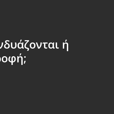
νδυάζονται ή
ροφή;