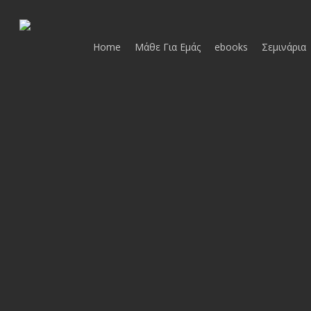
Skip
to
main
Home
Μάθε Για Εμάς
ebooks
Σεμινάρια
content