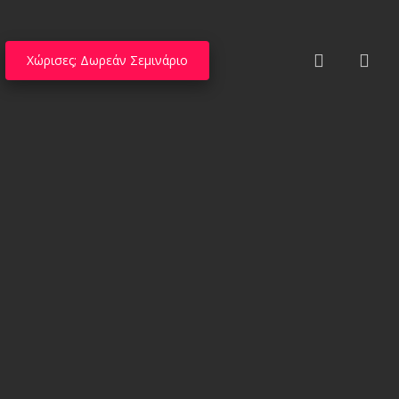
search
Χώρισες; Δωρεάν Σεμινάριο