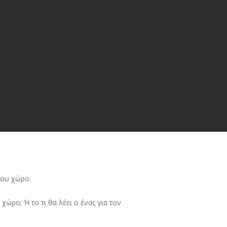
σου χώρο.
χώρο; Ή το τι θα λέει ο ένας για τον