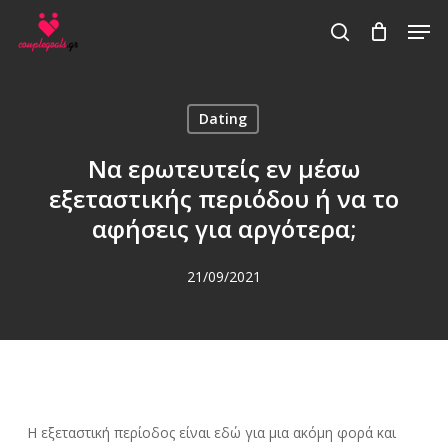
Skip
Men
to
search
main
content
Dating
Να ερωτευτείς εν μέσω
εξεταστικής περιόδου ή να το
αφήσεις για αργότερα;
21/09/2021
Η εξεταστική περίοδος είναι εδώ για μια ακόμη φορά και