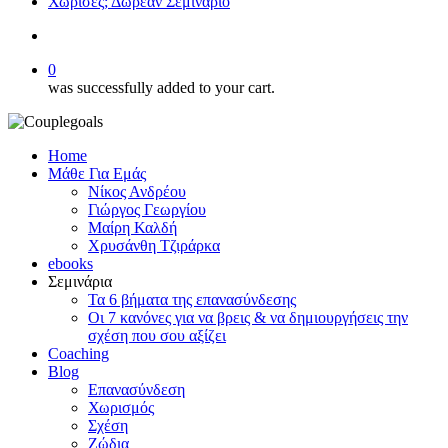
Χώρισες; Δωρεάν Σεμινάριο
search
0
was successfully added to your cart.
Home
Μάθε Για Εμάς
Νίκος Ανδρέου
Γιώργος Γεωργίου
Μαίρη Καλδή
Χρυσάνθη Τζιράρκα
ebooks
Σεμινάρια
Τα 6 βήματα της επανασύνδεσης
Οι 7 κανόνες για να βρεις & να δημιουργήσεις την
σχέση που σου αξίζει
Coaching
Blog
Επανασύνδεση
Χωρισμός
Σχέση
Ζώδια