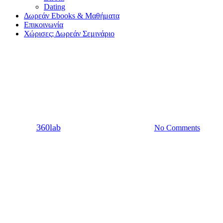
Dating
Δωρεάν Ebooks & Μαθήματα
Επικοινωνία
Χώρισες; Δωρεάν Σεμινάριο
Dating
Sex
Εύκολες στάσεις για σίγουρους
οργασμούς!
By
360lab
12/06/2020
20 Μαρτίου, 2024
No Comments