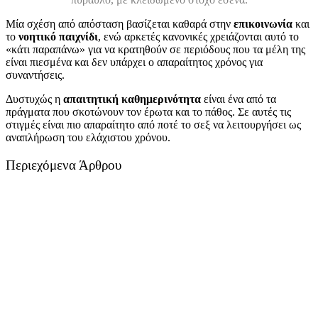
Μία σχέση από απόσταση βασίζεται καθαρά στην
επικοινωνία
και
το
νοητικό παιχνίδι
, ενώ αρκετές κανονικές χρειάζονται αυτό το
«κάτι παραπάνω» για να κρατηθούν σε περιόδους που τα μέλη της
είναι πιεσμένα και δεν υπάρχει ο απαραίτητος χρόνος για
συναντήσεις.
Δυστυχώς η
απαιτητική καθημερινότητα
είναι ένα από τα
πράγματα που σκοτώνουν τον έρωτα και το πάθος. Σε αυτές τις
στιγμές είναι πιο απαραίτητο από ποτέ το σεξ να λειτουργήσει ως
αναπλήρωση του ελάχιστου χρόνου.
Περιεχόμενα Άρθρου
Σεξ, φαντασιώσεις και άγχος
Γιατί να μην περιμένω;
Ερέθισε τον με το μυαλό σου
Ερέθισε τον με τον λόγο σου
Ερέθισε τον με το σώμα σου
Ερέθισε τον με αντικείμενα
Ερέθισε τον με μία ιστορία
Ερέθισε τον στη δουλειά