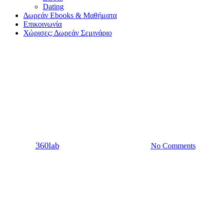
Dating
Δωρεάν Ebooks & Μαθήματα
Επικοινωνία
Χώρισες; Δωρεάν Σεμινάριο
Dating
Sex
Σχέση
Πώς να τον ερεθίσω από
απόσταση; (tips)
By
360lab
12/06/2020
20 Μαρτίου, 2024
No Comments