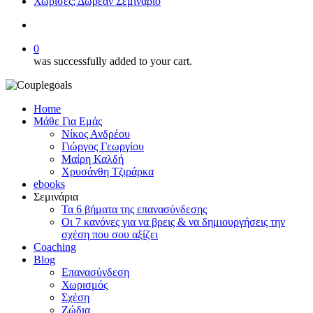
Χώρισες; Δωρεάν Σεμινάριο
search
0
was successfully added to your cart.
Home
Μάθε Για Εμάς
Νίκος Ανδρέου
Γιώργος Γεωργίου
Μαίρη Καλδή
Χρυσάνθη Τζιράρκα
ebooks
Σεμινάρια
Τα 6 βήματα της επανασύνδεσης
Οι 7 κανόνες για να βρεις & να δημιουργήσεις την
σχέση που σου αξίζει
Coaching
Blog
Επανασύνδεση
Χωρισμός
Σχέση
Ζώδια