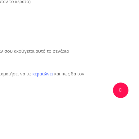
όταν το κέρατο)
αν σου ακούγεται αυτό το σενάριο
ταματήσει να τις
κερατώνει
και πως θα τον
εν βλέπει ότι εκείνος παίζει και με άλλες
μάτια μόνο για εσάς!