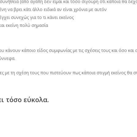
 συνήθεια (από αγάπη δεν είμαι και τόσο σίγουρη ότι κάποια θα δεχ
ένη να βρει κάτι άλλο ειδικά αν είναι χρόνια με αυτόν
γχει συνεχώς για το τι κάνει εκείνος
και εκείνη πολύ σημασία
υ κάνουν κάποιο είδος συμφωνίας με τις σχέσεις τους και όσο και 
ύννεφα.
ες με τη σχέση τους που πιστεύουν πως κάποια στιγμή εκείνος θα σ
ι τόσο εύκολα.
ρατώνει και εκείνη μένει ακόμα μαζί του, τότε κάτι πάει λάθος αφού δ
κερατώνουν, να βρείτε κάποιον που να θέλει μόνο εσάς και να έχει 