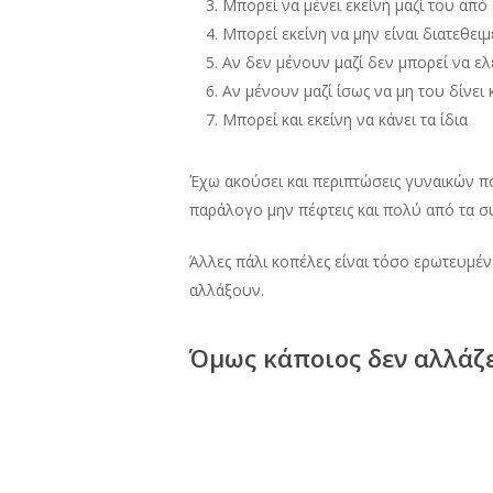
Μπορεί να μένει εκείνη μαζί του από
Μπορεί εκείνη να μην είναι διατεθειμ
Αν δεν μένουν μαζί δεν μπορεί να ελέ
Αν μένουν μαζί ίσως να μη του δίνει 
Μπορεί και εκείνη να κάνει τα ίδια
Έχω ακούσει και περιπτώσεις γυναικών πο
παράλογο μην πέφτεις και πολύ από τα σ
Άλλες πάλι κοπέλες είναι τόσο ερωτευμέν
αλλάξουν.
Όμως κάποιος δεν αλλάζε
Αν κάποια γνωρίζει ότι η σχέση της την κε
και δεν ενδιαφέρεται και τόσο για εκείνη.
Μην μένετε κορίτσια με εκείνους που σας 