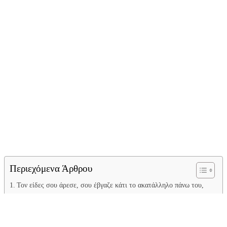
Περιεχόμενα Άρθρου
Τον είδες σου άρεσε, σου έβγαζε κάτι το ακατάλληλο πάνω του,
σε μαγνήτιζε το βλέμμα του και το χαμόγελό του. Δεν είσαι
σίγουρη αν είναι του γούστου σου ή ο τύπος σου, αλλά έχει κάτι
πάνω του που σε εξιτάρει.