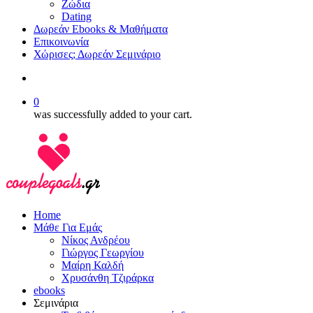
Ζώδια
Dating
Δωρεάν Ebooks & Μαθήματα
Επικοινωνία
Χώρισες; Δωρεάν Σεμινάριο
search
0
was successfully added to your cart.
Home
Μάθε Για Εμάς
Νίκος Ανδρέου
Γιώργος Γεωργίου
Μαίρη Καλδή
Χρυσάνθη Τζιράρκα
ebooks
Σεμινάρια