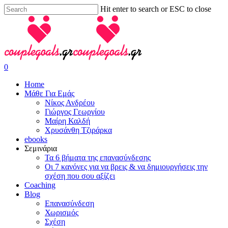
Skip
Hit enter to search or ESC to close
to
Close
main
Search
content
search
0
Menu
Home
Μάθε Για Εμάς
Νίκος Ανδρέου
Γιώργος Γεωργίου
Μαίρη Καλδή
Χρυσάνθη Τζιράρκα
ebooks
Σεμινάρια
Τα 6 βήματα της επανασύνδεσης
Οι 7 κανόνες για να βρεις & να δημιουργήσεις την
σχέση που σου αξίζει
Coaching
Blog
Επανασύνδεση
Χωρισμός
Σχέση