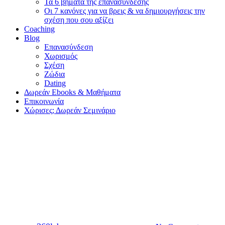
Τα 6 βήματα της επανασύνδεσης
Οι 7 κανόνες για να βρεις & να δημιουργήσεις την
σχέση που σου αξίζει
Coaching
Blog
Επανασύνδεση
Χωρισμός
Σχέση
Ζώδια
Dating
Δωρεάν Ebooks & Μαθήματα
Επικοινωνία
Χώρισες; Δωρεάν Σεμινάριο
Dating
Sex
Κάνοντας sexting με έναν
δεσμευμένο