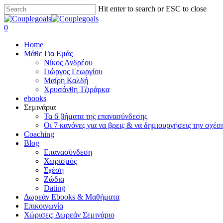
Skip
Hit enter to search or ESC to close
to
Close
main
Search
search
0
content
Menu
Home
Μάθε Για Εμάς
Νίκος Ανδρέου
Γιώργος Γεωργίου
Μαίρη Καλδή
Χρυσάνθη Τζιράρκα
ebooks
Σεμινάρια
Τα 6 βήματα της επανασύνδεσης
Οι 7 κανόνες για να βρεις & να δημιουργήσεις την σχέσ
Coaching
Blog
Επανασύνδεση
Χωρισμός
Σχέση
Ζώδια
Dating
Δωρεάν Ebooks & Μαθήματα
Επικοινωνία
Χώρισες; Δωρεάν Σεμινάριο