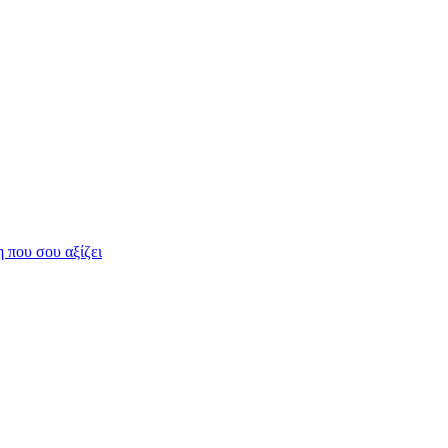
η που σου αξίζει