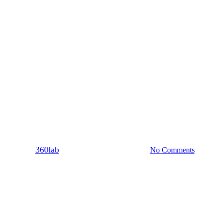
Dating
 μια γυναίκα ψάχνει πάντα τον λ
By
360lab
08/09/2021
20 Μαρτίου, 2024
No Comments