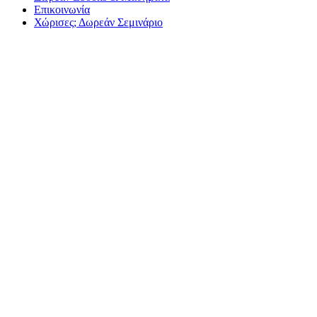
Επικοινωνία
Χώρισες; Δωρεάν Σεμινάριο
Έρευνα: Γιατί