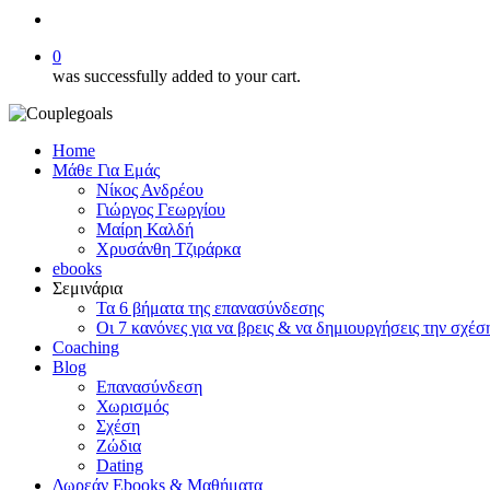
search
0
was successfully added to your cart.
Home
Μάθε Για Εμάς
Νίκος Ανδρέου
Γιώργος Γεωργίου
Μαίρη Καλδή
Χρυσάνθη Τζιράρκα
ebooks
Σεμινάρια
Τα 6 βήματα της επανασύνδεσης
Οι 7 κανόνες για να βρεις & να δημιουργήσεις την σχέσ
Coaching
Blog
Επανασύνδεση
Χωρισμός
Σχέση
Ζώδια
Dating
Δωρεάν Ebooks & Μαθήματα