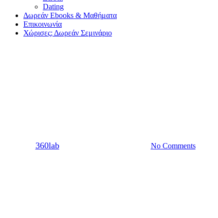
Dating
Δωρεάν Ebooks & Μαθήματα
Επικοινωνία
Χώρισες; Δωρεάν Σεμινάριο
Dating
Σχέση
Όταν κάποιος σου δείχνει ποιος
είναι, να τον πιστεύεις
By
360lab
08/09/2021
20 Μαρτίου, 2024
No Comments