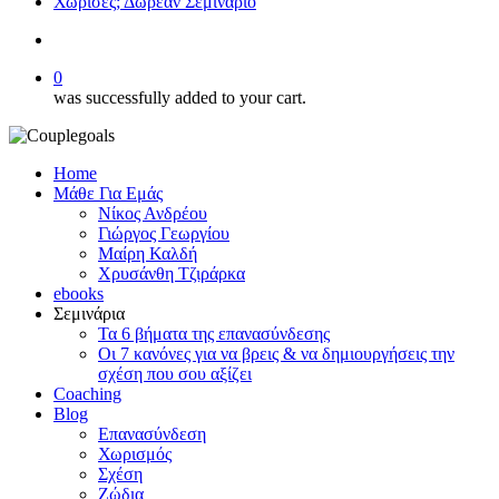
Χώρισες; Δωρεάν Σεμινάριο
search
0
was successfully added to your cart.
Home
Μάθε Για Εμάς
Νίκος Ανδρέου
Γιώργος Γεωργίου
Μαίρη Καλδή
Χρυσάνθη Τζιράρκα
ebooks
Σεμινάρια
Τα 6 βήματα της επανασύνδεσης
Οι 7 κανόνες για να βρεις & να δημιουργήσεις την
σχέση που σου αξίζει
Coaching
Blog
Επανασύνδεση
Χωρισμός
Σχέση
Ζώδια