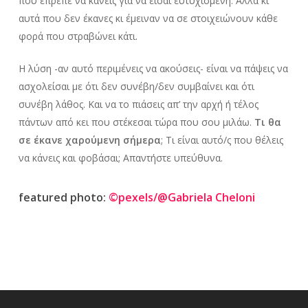
που έπρεπε να κάνεις για να είσαι ευτυχισμένη. Αλλά κι
αυτά που δεν έκανες κι έμειναν να σε στοιχειώνουν κάθε
φορά που στραβώνει κάτι.
Η λύση -αν αυτό περιμένεις να ακούσεις- είναι να πάψεις να
ασχολείσαι με ότι δεν συνέβη/δεν συμβαίνει και ότι
συνέβη λάθος. Και να το πιάσεις απ’ την αρχή ή τέλος
πάντων από κει που στέκεσαι τώρα που σου μιλάω.
Τι θα
σε έκανε χαρούμενη σήμερα
; Τι είναι αυτό/ς που θέλεις
να κάνεις και φοβάσαι; Απαντήστε υπεύθυνα.
featured photo:
©pexels/@Gabriela Cheloni