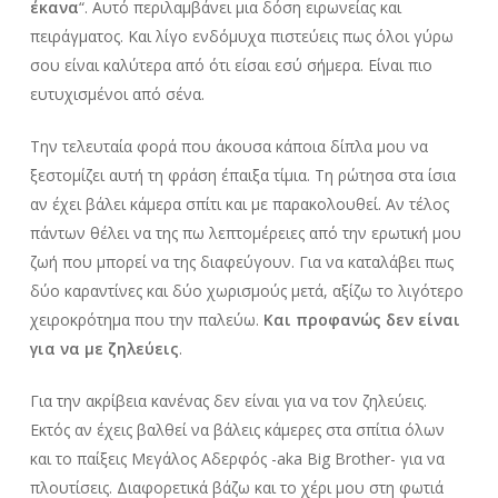
έκανα
“. Αυτό περιλαμβάνει μια δόση ειρωνείας και
πειράγματος. Και λίγο ενδόμυχα πιστεύεις πως όλοι γύρω
σου είναι καλύτερα από ότι είσαι εσύ σήμερα. Είναι πιο
ευτυχισμένοι από σένα.
Tην τελευταία φορά που άκουσα κάποια δίπλα μου να
ξεστομίζει αυτή τη φράση έπαιξα τίμια. Τη ρώτησα στα ίσια
αν έχει βάλει κάμερα σπίτι και με παρακολουθεί. Αν τέλος
πάντων θέλει να της πω λεπτομέρειες από την ερωτική μου
ζωή που μπορεί να της διαφεύγουν. Για να καταλάβει πως
δύο καραντίνες και δύο χωρισμούς μετά, αξίζω το λιγότερο
χειροκρότημα που την παλεύω.
Και προφανώς δεν είναι
για να με ζηλεύεις
.
Για την ακρίβεια κανένας δεν είναι για να τον ζηλεύεις.
Εκτός αν έχεις βαλθεί να βάλεις κάμερες στα σπίτια όλων
και το παίξεις Μεγάλος Αδερφός -aka Big Brother- για να
πλουτίσεις. Διαφορετικά βάζω και το χέρι μου στη φωτιά