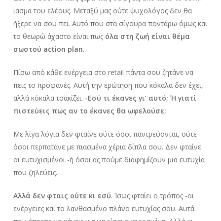
ιασμα του ελέους. Μεταξύ μας ούτε ψυχολόγος δεν θα
ήξερε να σου πει. Αυτό που στα σίγουρα ποντάρω όμως και
το θεωρώ άχαστο είναι πως
όλα στη ζωή είναι θέμα
σωστού action plan
.
Πίσω από κάθε ενέργεια στο retail πάντα σου ζητάνε να
πεις το προφανές. Αυτή την ερώτηση που κόκαλα δεν έχει,
αλλά κόκαλα τσακίζει.
-Εσύ τι έκανες γι’ αυτό; Ή γιατί
πιστεύεις πως αν το έκανες θα ωφελούσε;
Με λίγα λόγια δεν φταίνε ούτε όσοι παντρεύονται, ούτε
όσοι περπατάνε με πιασμένα χέρια δίπλα σου. Δεν φταίνε
οι ευτυχισμένοι -ή όσοι ας πούμε διαφημίζουν μια ευτυχία
που ζηλεύεις.
Αλλά δεν φταις ούτε κι εσύ
. Ίσως φταίει ο τρόπος -οι
ενέργειες και το λανθασμένο πλάνο ευτυχίας σου. Αυτά