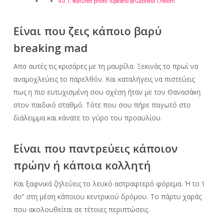
featured photo: ©pexels/@Gabriela Cheloni
Είναι που ζεις κάποιο βαρύ
breaking mad
Απο αυτές τις κρισάρες με τη μαυρίλα. Ξεκινάς το πρωί να
αναμοχλεύεις το παρελθόν. Και καταλήγεις να πιστεύεις
πως η πιο ευτυχισμένη σου σχέση ήταν με τον Θανασάκη
στον παιδικό σταθμό. Τότε που σου πήρε παγωτό στο
διάλειμμα και κάνατε το γύρο του προαυλίου.
Είναι που παντρεύεις κάποιον
πρώην ή κάποια κολλητή
Και ξαφνικά ζηλεύεις το λευκό αστραφτερό φόρεμα. Ή το ‘i
do” στη μέση κάποιου κεντρικού δρόμου. Το πάρτυ χαράς
που ακολουθείται σε τέτοιες περιπτώσεις.