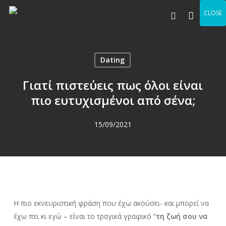
Skip
Men
CLOSE
to
search
main
content
Dating
Γιατί πιστεύεις πως όλοι είναι
πιο ευτυχισμένοι από σένα;
15/09/2021
Η πιο εκνευριστική φράση που έχω ακούσει- και μπορεί να
έχω πει κι εγώ – είναι το τραγικά γραφικό “
τη ζωή σου να