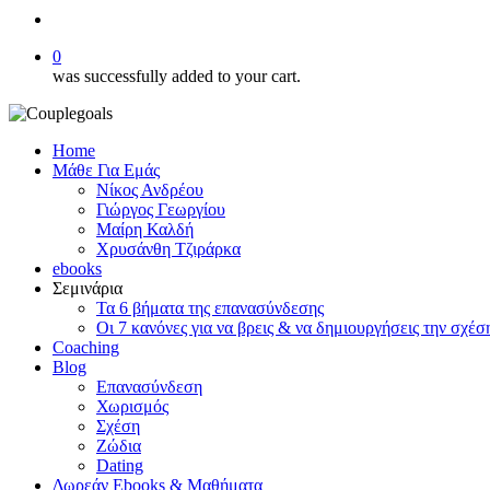
search
0
was successfully added to your cart.
Home
Μάθε Για Εμάς
Νίκος Ανδρέου
Γιώργος Γεωργίου
Μαίρη Καλδή
Χρυσάνθη Τζιράρκα
ebooks
Σεμινάρια
Τα 6 βήματα της επανασύνδεσης
Οι 7 κανόνες για να βρεις & να δημιουργήσεις την σχέσ
Coaching
Blog
Επανασύνδεση
Χωρισμός
Σχέση
Ζώδια
Dating
Δωρεάν Ebooks & Μαθήματα