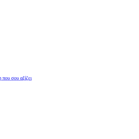
η που σου αξίζει