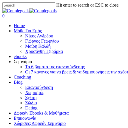
Skip
Hit enter to search or ESC to close
to
Close
main
Search
search
0
content
Menu
Home
Μάθε Για Εμάς
Νίκος Ανδρέου
Γιώργος Γεωργίου
Μαίρη Καλδή
Χρυσάνθη Τζιράρκα
ebooks
Σεμινάρια
Τα 6 βήματα της επανασύνδεσης
Οι 7 κανόνες για να βρεις & να δημιουργήσεις την σχέσ
Coaching
Blog
Επανασύνδεση
Χωρισμός
Σχέση
Ζώδια
Dating
Δωρεάν Ebooks & Μαθήματα
Επικοινωνία
Χώρισες; Δωρεάν Σεμινάριο