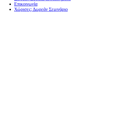
Επικοινωνία
Χώρισες; Δωρεάν Σεμινάριο
Γιατί πρέπει να σταματήσεις να