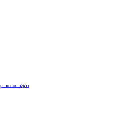
η που σου αξίζει