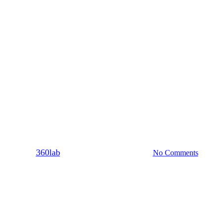
Σχέση
 συγκρίνεις τη σχέση σου με αυτ
By
360lab
23/06/2021
20 Μαρτίου, 2024
No Comments