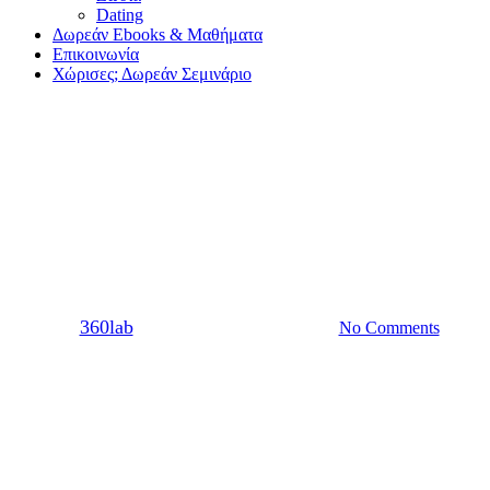
Dating
Δωρεάν Ebooks & Μαθήματα
Επικοινωνία
Χώρισες; Δωρεάν Σεμινάριο
Dating
Tips για να βγεις ξανά
ραντεβού μετά από χωρισμό
By
360lab
22/06/2021
20 Μαρτίου, 2024
No Comments