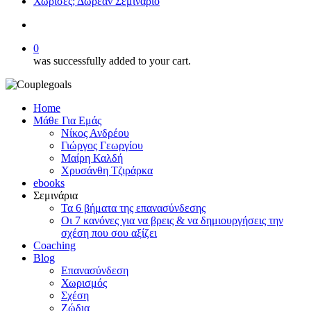
Χώρισες; Δωρεάν Σεμινάριο
search
0
was successfully added to your cart.
Home
Μάθε Για Εμάς
Νίκος Ανδρέου
Γιώργος Γεωργίου
Μαίρη Καλδή
Χρυσάνθη Τζιράρκα
ebooks
Σεμινάρια
Τα 6 βήματα της επανασύνδεσης
Οι 7 κανόνες για να βρεις & να δημιουργήσεις την
σχέση που σου αξίζει
Coaching
Blog
Επανασύνδεση
Χωρισμός
Σχέση
Ζώδια