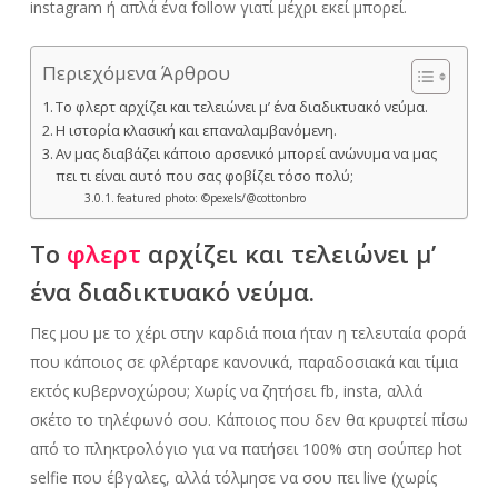
instagram ή απλά ένα follow γιατί μέχρι εκεί μπορεί.
Περιεχόμενα Άρθρου
Το φλερτ αρχίζει και τελειώνει μ’ ένα διαδικτυακό νεύμα.
Η ιστορία κλασική και επαναλαμβανόμενη.
Αν μας διαβάζει κάποιο αρσενικό μπορεί ανώνυμα να μας
πει τι είναι αυτό που σας φοβίζει τόσο πολύ;
featured photo: ©pexels/@cottonbro
Το
φλερτ
αρχίζει και τελειώνει μ’
ένα διαδικτυακό νεύμα.
Πες μου με το χέρι στην καρδιά ποια ήταν η τελευταία φορά
που κάποιος σε φλέρταρε κανονικά, παραδοσιακά και τίμια
εκτός κυβερνοχώρου; Χωρίς να ζητήσει fb, insta, αλλά
σκέτο το τηλέφωνό σου. Κάποιος που δεν θα κρυφτεί πίσω
από το πληκτρολόγιο για να πατήσει 100% στη σούπερ hot
selfie που έβγαλες, αλλά τόλμησε να σου πει live (χωρίς