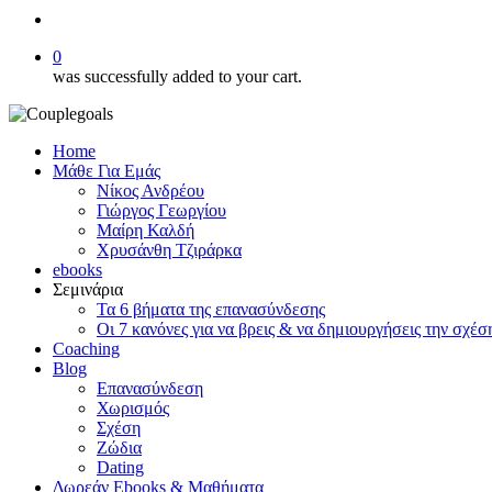
search
0
was successfully added to your cart.
Home
Μάθε Για Εμάς
Νίκος Ανδρέου
Γιώργος Γεωργίου
Μαίρη Καλδή
Χρυσάνθη Τζιράρκα
ebooks
Σεμινάρια
Τα 6 βήματα της επανασύνδεσης
Οι 7 κανόνες για να βρεις & να δημιουργήσεις την σχέσ
Coaching
Blog
Επανασύνδεση
Χωρισμός
Σχέση
Ζώδια
Dating
Δωρεάν Ebooks & Μαθήματα