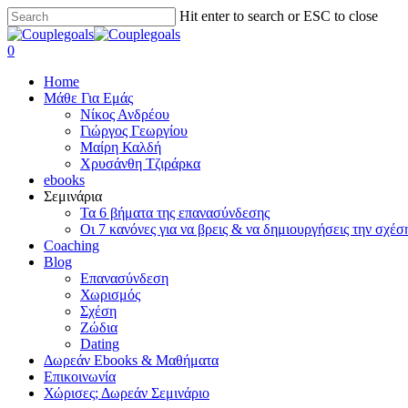
Skip
Hit enter to search or ESC to close
to
Close
main
Search
search
0
content
Menu
Home
Μάθε Για Εμάς
Νίκος Ανδρέου
Γιώργος Γεωργίου
Μαίρη Καλδή
Χρυσάνθη Τζιράρκα
ebooks
Σεμινάρια
Τα 6 βήματα της επανασύνδεσης
Οι 7 κανόνες για να βρεις & να δημιουργήσεις την σχέσ
Coaching
Blog
Επανασύνδεση
Χωρισμός
Σχέση
Ζώδια
Dating
Δωρεάν Ebooks & Μαθήματα
Επικοινωνία
Χώρισες; Δωρεάν Σεμινάριο