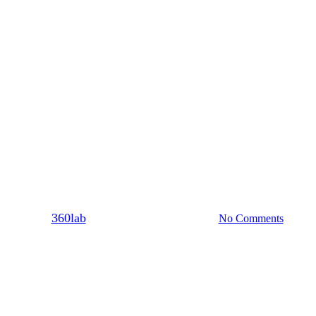
Σχέση
να στείλεις ένα τελεσίγραφο και 
By
360lab
12/04/2022
20 Μαρτίου, 2024
No Comments