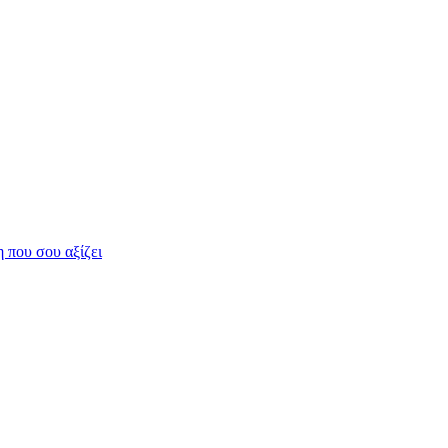
η που σου αξίζει