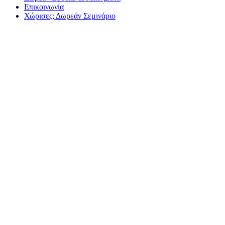
Επικοινωνία
Χώρισες; Δωρεάν Σεμινάριο
Ο σωστός τρόπος για 