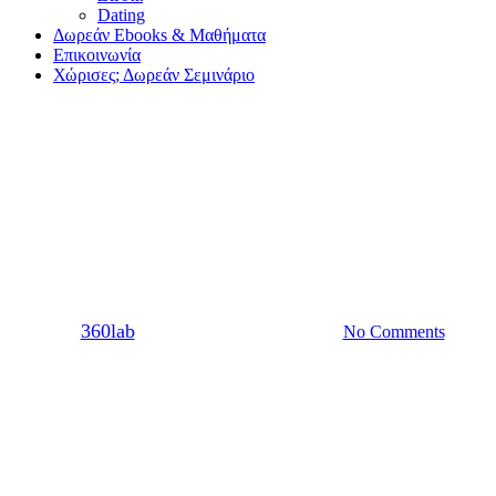
Dating
Δωρεάν Ebooks & Μαθήματα
Επικοινωνία
Χώρισες; Δωρεάν Σεμινάριο
LGBTQ+
Pansexual vs Bisexual: τι τους
ενώνει και τι τους χωρίζει;
By
360lab
07/07/2021
20 Μαρτίου, 2024
No Comments