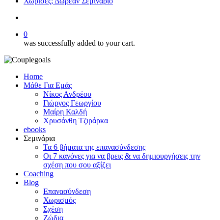
Χώρισες; Δωρεάν Σεμινάριο
search
0
was successfully added to your cart.
Home
Μάθε Για Εμάς
Νίκος Ανδρέου
Γιώργος Γεωργίου
Μαίρη Καλδή
Χρυσάνθη Τζιράρκα
ebooks
Σεμινάρια
Τα 6 βήματα της επανασύνδεσης
Οι 7 κανόνες για να βρεις & να δημιουργήσεις την
σχέση που σου αξίζει
Coaching
Blog
Επανασύνδεση
Χωρισμός
Σχέση
Ζώδια