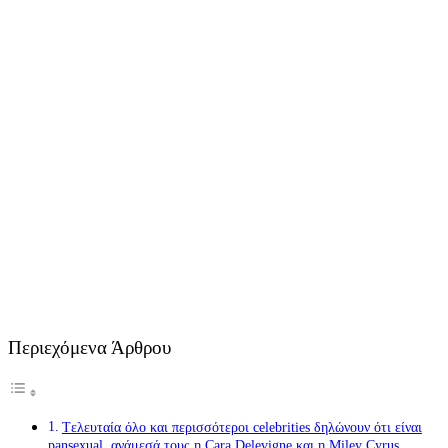
Περιεχόμενα Άρθρου
Tελευταία όλο και περισσότεροι celebrities δηλώνουν ότι είναι
pansexual, ανάμεσά τους η Cara Delevigne και η Miley Cyrus.