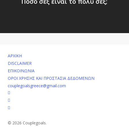
Πόσο σεξ είναι το πολύ σεξ;
ΑΡΧΙΚΗ
DISCLAIMER
ΕΠΙΚΟΙΝΩΝΙΑ
ΟΡΟΙ ΧΡΗΣΗΣ ΚΑΙ ΠΡΟΣΤΑΣΙΑ ΔΕΔΟΜΕΝΩΝ
couplegoalsgreece@gmail.com
facebook
youtube
instagram
© 2026 Couplegoals.