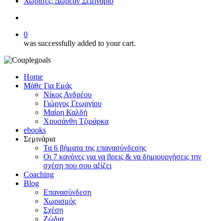
Χώρισες; Δωρεάν Σεμινάριο
search
0
was successfully added to your cart.
Home
Μάθε Για Εμάς
Νίκος Ανδρέου
Γιώργος Γεωργίου
Μαίρη Καλδή
Χρυσάνθη Τζιράρκα
ebooks
Σεμινάρια
Τα 6 βήματα της επανασύνδεσης
Οι 7 κανόνες για να βρεις & να δημιουργήσεις την
σχέση που σου αξίζει
Coaching
Blog
Επανασύνδεση
Χωρισμός
Σχέση
Ζώδια