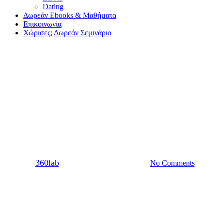
Dating
Δωρεάν Ebooks & Μαθήματα
Επικοινωνία
Χώρισες; Δωρεάν Σεμινάριο
Dating
Φλερτ στη δουλειά: 6 σημάδια
ότι ο συνάδελφος σου δεν σε
βλέπει φιλικά
By
360lab
14/10/2021
20 Μαρτίου, 2024
No Comments