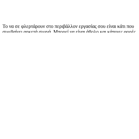
Το να σε φλερτάρουν στο περιβάλλον εργασίας σου είναι κάτι που
συμβαίνει αρκετά συχνά. Μπορεί να είναι άβολο και κάποιες φορές
ενοχλητικό, αλλά συμβαίνει.
Εάν όμως δεν είσαι
100% σίγουρη
ότι ο συνάδελφος σου δεν σε
βλέπει φιλικά και σε φλερτάρει, εδώ θα δεις τα κυριότερα σημάδια
για να το ξεκαθαρίσεις στο μυαλό σου.
Περιεχόμενα Άρθρου
Σε κοιτάει συνέχεια
Προσπαθεί να μάθει πληροφορίες για την προσωπική σου ζωή
Είναι με κάποιο τρόπο συνέχεια κοντά σου
Δίνει -υπερβολική- προσοχή στις λεπτομέρειες
Κάποιοι άλλοι συνάδελφοι τον πειράζουν όταν είσαι κοντά του
Σου έχει ζητήσει να βγείτε, μόνοι σας
featured photo: ©pexels/@Andrea Piacquadio