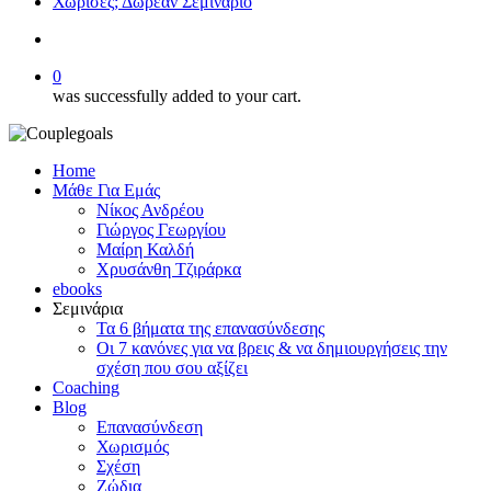
Χώρισες; Δωρεάν Σεμινάριο
search
0
was successfully added to your cart.
Home
Μάθε Για Εμάς
Νίκος Ανδρέου
Γιώργος Γεωργίου
Μαίρη Καλδή
Χρυσάνθη Τζιράρκα
ebooks
Σεμινάρια
Τα 6 βήματα της επανασύνδεσης
Οι 7 κανόνες για να βρεις & να δημιουργήσεις την
σχέση που σου αξίζει
Coaching
Blog
Επανασύνδεση
Χωρισμός
Σχέση
Ζώδια