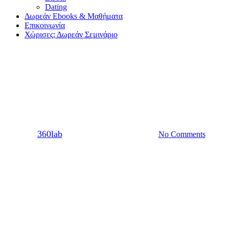
Dating
Δωρεάν Ebooks & Μαθήματα
Επικοινωνία
Χώρισες; Δωρεάν Σεμινάριο
Σχέση
Ανάμεσα σε τόσους, μόνο εμείς
By
360lab
15/10/2021
20 Μαρτίου, 2024
No Comments