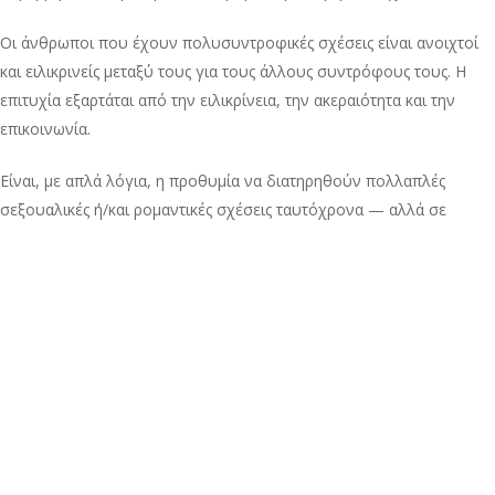
Οι άνθρωποι που έχουν πολυσυντροφικές σχέσεις είναι ανοιχτοί
και ειλικρινείς μεταξύ τους για τους άλλους συντρόφους τους. Η
επιτυχία εξαρτάται από την ειλικρίνεια, την ακεραιότητα και την
επικοινωνία.
Είναι, με απλά λόγια, η προθυμία να διατηρηθούν πολλαπλές
σεξουαλικές ή/και ρομαντικές σχέσεις ταυτόχρονα — αλλά σε
αντίθεση με κάποιον που απατάει σε μια μονογαμική σχέση, με την
ενεργή συναίνεση και τη γνώση όλων των εμπλεκομένων.
Πώς λειτουργεί η πολυσυντροφικότητα
στις σχέσεις
Οι πολυσυντροφικές σχέσεις είναι πολύπλοκες και η καθεμία είναι
διαφορετική. Τα άτομα σε πολυεπίπεδες σχέσεις σχεδιάζουν τις
δικές τους σχέσεις θέτοντας τα επιθυμητά τους όρια και