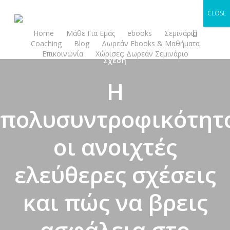
Skip
CLOSE
to
search
main
Home
Μάθε Για Εμάς
ebooks
Σεμινάρια
Coaching
Blog
Δωρεάν Ebooks & Μαθήματα
content
Επικοινωνία
Χώρισες; Δωρεάν Σεμινάριο
Σχέση
Η
πολυσυντροφικότητ
οι ανοιχτές
ελεύθερες σχέσεις
και πώς να βρεις