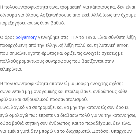
Η πολυσυντροφικότητα είναι τρομακτική για κάποιους και δεν είναι
σίγουρα για όλους. Ας ξεκινήσουμε από εκεί. Αλλά ίσως την έχουμε
παρεξηγήσει και ως έναν βαθμό.
Ο όρος
polyamory
γεννήθηκε στις ΗΠΑ το 1990. Είναι σύνθετη λέξη
προερχόμενη από την ελληνική λέξη πολύ και τη λατινική amor,
που σημαίνει αγάπη-έρωτας και ορίζει τις ανοιχτές σχέσεις με
πολλούς ρομαντικούς συντρόφους που βασίζονται στην
ειλικρίνεια.
Η πολυσυντροφικότητα αποτελεί μια μορφή ανοιχτής σχέσης
συναινετικά μη μονογαμικής και περιλαμβάνει ανθρώπους κάθε
φύλου και σεξουαλικού προσανατολισμού.
Είναι λογικό να σε τρομάξει και να μην την κατανοείς σαν όρο κι
εγώ ομολογώ πως έπρεπε να διαβάσω πολύ για να την κατανοήσω,
ούσα βαθιά κτητική σαν άνθρωπος. Και το παραδέχομαι δεν είναι
για εμένα γιατί δεν μπορώ να το διαχειριστώ. Ωστόσο, υπάρχουν