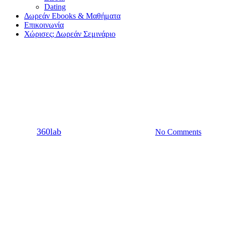
Dating
Δωρεάν Ebooks & Μαθήματα
Επικοινωνία
Χώρισες; Δωρεάν Σεμινάριο
Dating
Σχέση
Πώς να τον κάνεις να ζηλέψει
By
360lab
11/05/2020
20 Μαρτίου, 2024
No Comments