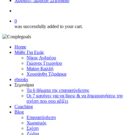
Χώρισες; Δωρεάν Σεμινάριο
search
0
was successfully added to your cart.
Home
Μάθε Για Εμάς
Νίκος Ανδρέου
Γιώργος Γεωργίου
Μαίρη Καλδή
Χρυσάνθη Τζιράρκα
ebooks
Σεμινάρια
Τα 6 βήματα της επανασύνδεσης
Οι 7 κανόνες για να βρεις & να δημιουργήσεις την
σχέση που σου αξίζει
Coaching
Blog
Επανασύνδεση
Χωρισμός
Σχέση
Ζώδια