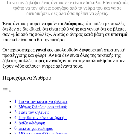
Το να τον ζηλέψει ένας άντρας δεν είναι δύσκολο. Εάν αναζητάς
τρόπο να τον κάνεις φουγάρο από τα νεύρα του και να σε
διεκδικήσει, δες όλα όσα πρέπει να ξέρεις.
Ένας άντρας μπορεί να φαίνεται
διάφορος
, ότι παίζει με πολλές,
ότι δεν σε διεκδικεί, ότι είναι πολύ γόης και γενικά ότι σε βλέπει
σαν «μία από τις πολλές». Αυτός ο άντρας κατά βάση σε
υποτιμά
και εκεί είναι που θα την πατήσει.
Οι περισσότερες
γυναίκες
ακολουθούν διαφορετική στρατηγική
προσέγγισης και φλερτ. Αν και δεν είναι όλες της τακτικής της
ζήλειας, πολλές φορές αναγκάζονται να την ακολουθήσουν όταν
έχουν «δύσκολους» άντρες απέναντι τους.
Περιεχόμενα Άρθρου
Για να τον κάνεις να ζηλέψει;
Μήπως ζηλεύεις εσύ τελικά;
Γιατί τον ζηλεύεις;
Πως θα τον κάνω να ζηλέψει;
Δείξε αδιάφορη
Ξεκίνα γυμναστήριο
Μίλα του για άλλους άντρες