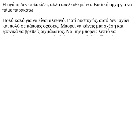
Η αγάπη δεν φυλακίζει, αλλά απελευθερώνει. Βασική αρχή για να
πάμε παρακάτω.
Πολύ καλό για να είναι αληθινό. Γιατί δυστυχώς, αυτό δεν ισχύει
και πολύ σε κάποιες σχέσεις. Μπορεί να κάνεις μια σχέση και
ξαφνικά να βρεθείς αιχμάλωτος. Να μην μπορείς λεπτό να
ανασάνεις και να μην καταλαβαίνεις τι συμβαίνει. Που είναι το
λάθος.
Περιεχόμενα Άρθρου
Τι έγινε ρε παιδιά;
Τα σημάδια
Η λύση
Τι έγινε ρε παιδιά;
Είσαι σε μια σχέση και αγαπάς. Περνάς καλά και όλα είναι ωραία.
Και ξαφνικά αρχίζεις να πνίγεσαι. Σαν να μην έχεις χώρο πια δικό
σου. Το
εμείς
έχει αντικαταστήσει το εγώ κι εσύ δεν μπορείς να το
διαχειριστείς.