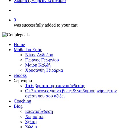
Χώρισες; Δωρεάν Σεμινάριο
search
0
was successfully added to your cart.
Home
Μάθε Για Εμάς
Νίκος Ανδρέου
Γιώργος Γεωργίου
Μαίρη Καλδή
Χρυσάνθη Τζιράρκα
ebooks
Σεμινάρια
Τα 6 βήματα της επανασύνδεσης
Οι 7 κανόνες για να βρεις & να δημιουργήσεις την
σχέση που σου αξίζει
Coaching
Blog
Επανασύνδεση
Χωρισμός
Σχέση
Ζώδια