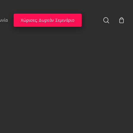
search
ωνία
Χώρισες; Δωρεάν Σεμινάριο