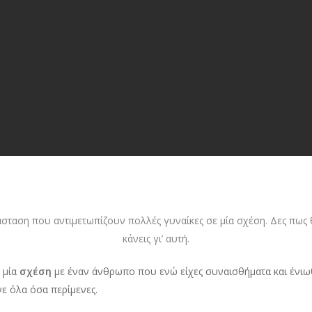
άσταση που αντιμετωπίζουν πολλές γυναίκες σε μία σχέση. Δες πως 
κάνεις γι’ αυτή.
ε μία
σχέση
με έναν άνθρωπο που ενώ είχες συναισθήματα και ένιω
νε όλα όσα περίμενες.