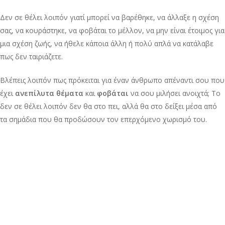
Δεν σε θέλει λοιπόν γιατί μπορεί να βαρέθηκε, να άλλαξε η σχέση
σας, να κουράστηκε, να φοβάται το μέλλον, να μην είναι έτοιμος για
μια σχέση ζωής, να ήθελε κάποια άλλη ή πολύ απλά να κατάλαβε
πως δεν ταιριάζετε.
Βλέπεις λοιπόν πως πρόκειται για έναν άνθρωπο απέναντι σου που
έχει
ανεπίλυτα θέματα
και
φοβάται
να σου μιλήσει ανοιχτά; Το
δεν σε θέλει λοιπόν δεν θα στο πει, αλλά θα στο δείξει μέσα από
τα σημάδια που θα προδώσουν τον επερχόμενο χωρισμό του.
Αναγνωρίζοντας τα σημάδια
Έφτασε η ώρα να μάθεις ποια είναι τα σημάδια που δείχνουν πως ο
σύντροφος σου πλέον δεν σε θέλει. Προσπάθησε να δεις τη γενική
εικόνα και μην τον δικαιολογήσεις μέσα από ειδικές περιστάσεις.
Αποφεύγει την επικοινωνία