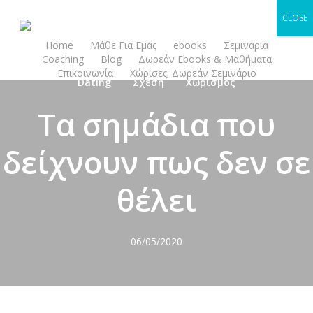
Skip
CLOSE
to
search
main
Home
Μάθε Για Εμάς
ebooks
Σεμινάρια
Coaching
Blog
Δωρεάν Ebooks & Μαθήματα
content
Επικοινωνία
Χώρισες; Δωρεάν Σεμινάριο
Dating
Σχέση
Χωρισμός
Τα σημάδια που
δείχνουν πως δεν σε
θέλει
06/05/2020