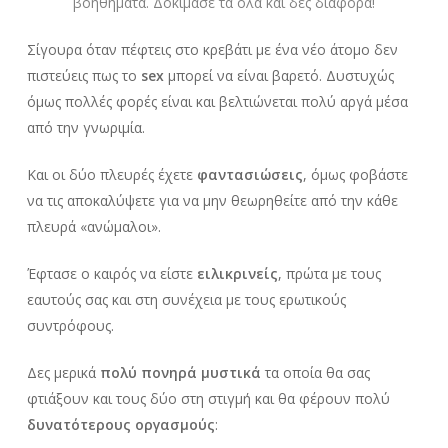
βοηθήματα. Δοκίμασε τα όλα και δες διαφορά!
Σίγουρα όταν πέφτεις στο κρεβάτι με ένα νέο άτομο δεν
πιστεύεις πως το
sex
μπορεί να είναι βαρετό. Δυστυχώς
όμως πολλές φορές είναι και βελτιώνεται πολύ αργά μέσα
από την γνωριμία.
Και οι δύο πλευρές έχετε
φαντασιώσεις
, όμως φοβάστε
να τις αποκαλύψετε για να μην θεωρηθείτε από την κάθε
πλευρά «ανώμαλοι».
Έφτασε ο καιρός να είστε
ειλικρινείς
, πρώτα με τους
εαυτούς σας και στη συνέχεια με τους ερωτικούς
συντρόφους.
Δες μερικά
πολύ πονηρά μυστικά
τα οποία θα σας
φτιάξουν και τους δύο στη στιγμή και θα φέρουν πολύ
δυνατότερους οργασμούς
: