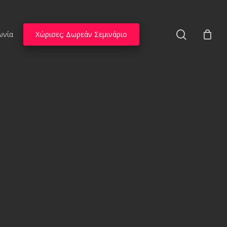
search
ωνία
Χώρισες; Δωρεάν Σεμινάριο