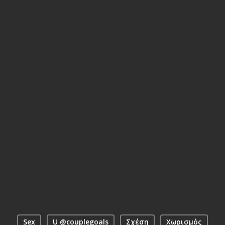
Sex
U @couplegoals
Σχέση
Χωρισμός