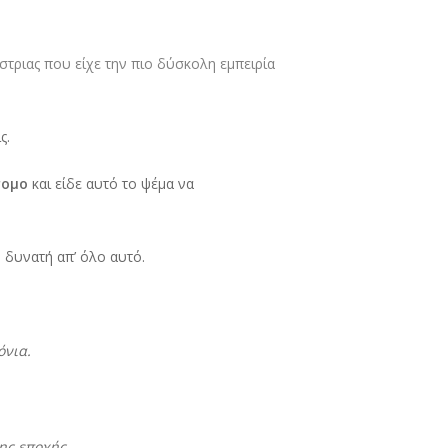
τριας που είχε την πιο δύσκολη εμπειρία
ς.
τομο
και είδε αυτό το ψέμα να
ο δυνατή απ’ όλο αυτό.
όνια.
ης εποχής.