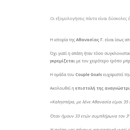
Οι εξομολογήσεις πάντα είναι δύσκολες 
Η ιστορία της
Αθανασίας Γ.
είναι ίσως α
Όχι γιατί η απάτη ήταν τόσο συγκλονιστικ
γκρεμίζεται
με τον χειρότερο τρόπο μπρο
Η ομάδα του
Couple Goals
ευχαριστεί την
Ακολουθεί η
επιστολή της αναγνώστρ
«
Καλησπέρα, με λένε Αθανασία είμαι 35
Όταν ήμουν 33 ετών συμπλήρωνα τον 3
ο
Η σχέση μας πήγαινε φανταστικά γιατί ε