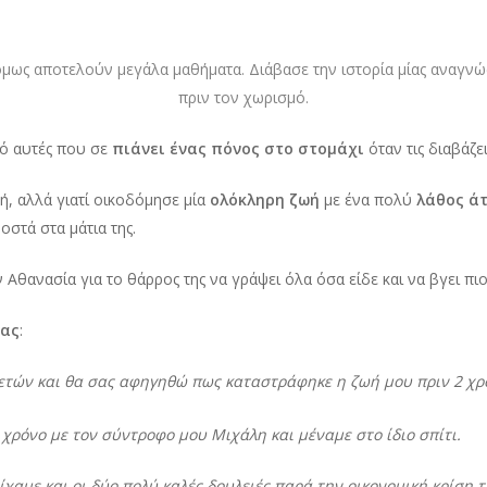
όμως αποτελούν μεγάλα μαθήματα. Διάβασε την ιστορία μίας αναγνώσ
πριν τον χωρισμό.
πό αυτές που σε
πιάνει ένας πόνος στο στομάχι
όταν τις διαβάζει
ή, αλλά γιατί οικοδόμησε μία
ολόκληρη ζωή
με ένα πολύ
λάθος ά
στά στα μάτια της.
 Αθανασία για το θάρρος της να γράψει όλα όσα είδε και να βγει πι
ιας
:
 ετών και θα σας αφηγηθώ πως καταστράφηκε η ζωή μου πριν 2 χρ
χρόνο με τον σύντροφο μου Μιχάλη και μέναμε στο ίδιο σπίτι.
ίχαμε και οι δύο πολύ καλές δουλειές παρά την οικονομική κρίση τ