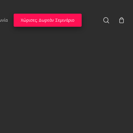
search
ωνία
Χώρισες; Δωρεάν Σεμινάριο