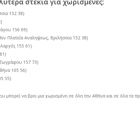
αλύτερα στέκια για χωρισμένες:
σσια 152 38)
2)
πάγου 156 69)
θεν Πλατεία Αναληψεως, Βριλήσσια 152 38)
λαργός 155 61)
61)
 Ζωγράφου 157 73)
Αθήνα 105 56)
05 55)
 μπορεί να βρει μια χωρισμένη σε όλη την Αθήνα και σε όλα τα πρ
που δεν τα ήξερες καν.
να στέκια που πηγαίνω συνέχεια σε όλες τις φάσεις της ζωής μου.
 να μου κάνεις και τη δική σου λίστα και να μου τη στείλεις σε σχό