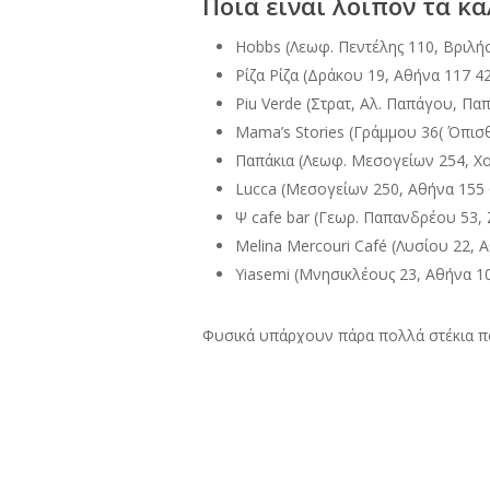
Ποια είναι λοιπόν τα κ
Hobbs (Λεωφ. Πεντέλης 110, Βριλή
Ρίζα Ρίζα (Δράκου 19, Αθήνα 117 4
Piu Verde (Στρατ, Αλ. Παπάγου, Πα
Mama’s Stories (Γράμμου 36( Όπισ
Παπάκια (
Λεωφ. Μεσογείων 254, Χο
Lucca (Μεσογείων 250, Αθήνα 155 
Ψ cafe bar (Γεωρ. Παπανδρέου 53,
Melina Mercouri Café (Λυσίου 22, 
Yiasemi (Μνησικλέους 23, Αθήνα 1
Φυσικά υπάρχουν πάρα πολλά στέκια που
μπορείς να ανακαλύψεις πολλά μαγαζιά 
Τα παραπάνω είναι τα δικά μου αγαπημέ
Aν ανακαλύψεις και άλλα στέκια μπορείς