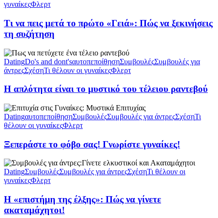
γυναίκες
Φλερτ
Τι να πεις μετά το πρώτο «Γειά»: Πώς να ξεκινήσεις
τη συζήτηση
Dating
Do's and dont's
αυτοπεποίθηση
Συμβουλές
Συμβουλές για
άντρες
Σχέση
Τι θέλουν οι γυναίκες
Φλερτ
Η απλότητα είναι το μυστικό του τέλειου ραντεβού
Dating
αυτοπεποίθηση
Συμβουλές
Συμβουλές για άντρες
Σχέση
Τι
θέλουν οι γυναίκες
Φλερτ
Ξεπεράστε το φόβο σας! Γνωρίστε γυναίκες!
Dating
Συμβουλές
Συμβουλές για άντρες
Σχέση
Τι θέλουν οι
γυναίκες
Φλερτ
Η «επιστήμη της έλξης»: Πώς να γίνετε
ακαταμάχητοι!