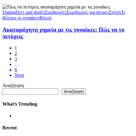
Dating
Do's and dont's
Συμβουλές
Συμβουλές για άντρες
Σχέση
Τι
θέλουν οι γυναίκες
Φλερτ
Ακαταμάχητη χημεία με τις γυναίκες: Πώς να το
πετύχεις
1
2
3
…
6
Next
Αναζήτηση
Αναζήτηση
What’s Trending
Recent