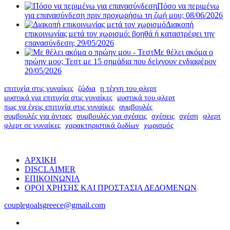
Πόσο να περιμένω
για επανασύνδεση πριν προχωρήσω τη ζωή μου;
08/06/2026
Διακοπή
επικοινωνίας μετά τον χωρισμό: βοηθά ή καταστρέφει την
επανασύνδεση;
29/05/2026
Με θέλει ακόμα ο
πρώην μου; Τεστ με 15 σημάδια που δείχνουν ενδιαφέρον
20/05/2026
επιτυχία στις γυναίκες
ζώδια
η τέχνη του φλερτ
μυστικά για επιτυχία στις γυναίκες
μυστικά του φλερτ
πως να έχεις επιτυχία στις γυναίκες
συμβουλές
συμβουλές για άντρες
συμβουλές για σχέσεις
σχέσεις
σχέση
φλερτ
φλερτ σε γυναίκες
χαρακτηριστικά ζωδίων
χωρισμός
ΑΡΧΙΚΗ
DISCLAIMER
ΕΠΙΚΟΙΝΩΝΙΑ
ΟΡΟΙ ΧΡΗΣΗΣ ΚΑΙ ΠΡΟΣΤΑΣΙΑ ΔΕΔΟΜΕΝΩΝ
couplegoalsgreece@gmail.com
facebook