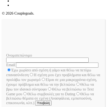
youtube
instagram
© 2026 Couplegoals.
Ονοματεπώνυμο
Email
Έχω χωρίσει από σχέση ή γάμο και θέλω να πετύχω
επανασύνδεση
Η σχέση μου έχει προβλήματα και θέλω να
προλάβω τον χωρισμό
Είμαι σε μια μακροχρόνια σχέση,
έχουμε πρόβλημα και θέλω να την βελτιώσω
Θέλω να
βρω τον ιδανικό σύντροφο
Θέλω να βελτιώσω το Text
Game μου
Θέλω συμβουλές για το Dating
Θέλω να
βελτιώσω θέματα σε εμένα (Ανασφάλεια, εμπιστοσύνη,
επικοινωνία, κλπ.)