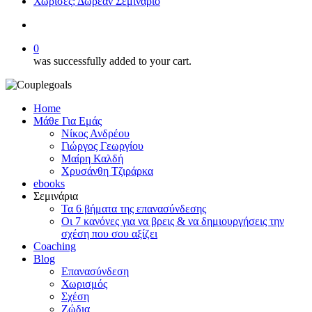
Χώρισες; Δωρεάν Σεμινάριο
search
0
was successfully added to your cart.
Home
Μάθε Για Εμάς
Νίκος Ανδρέου
Γιώργος Γεωργίου
Μαίρη Καλδή
Χρυσάνθη Τζιράρκα
ebooks
Σεμινάρια
Τα 6 βήματα της επανασύνδεσης
Οι 7 κανόνες για να βρεις & να δημιουργήσεις την
σχέση που σου αξίζει
Coaching
Blog
Επανασύνδεση
Χωρισμός
Σχέση
Ζώδια