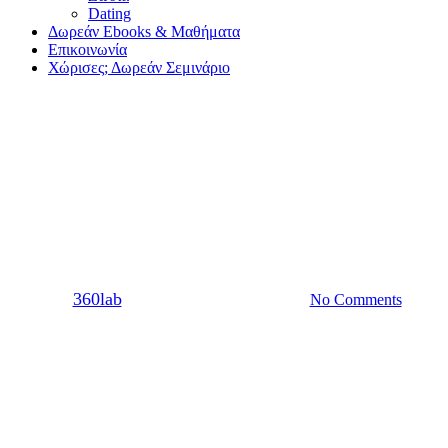
Dating
Δωρεάν Ebooks & Μαθήματα
Επικοινωνία
Χώρισες; Δωρεάν Σεμινάριο
Dating
Θέλει μαγκιά για να μπορείς να
δίνεσαι ολόψυχα σήμερα
By
360lab
16/08/2021
20 Μαρτίου, 2024
No Comments