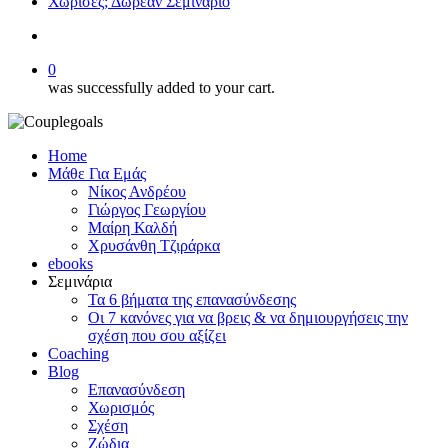
Χώρισες; Δωρεάν Σεμινάριο
search
0
was successfully added to your cart.
Home
Μάθε Για Εμάς
Νίκος Ανδρέου
Γιώργος Γεωργίου
Μαίρη Καλδή
Χρυσάνθη Τζιράρκα
ebooks
Σεμινάρια
Τα 6 βήματα της επανασύνδεσης
Οι 7 κανόνες για να βρεις & να δημιουργήσεις την
σχέση που σου αξίζει
Coaching
Blog
Επανασύνδεση
Χωρισμός
Σχέση
Ζώδια