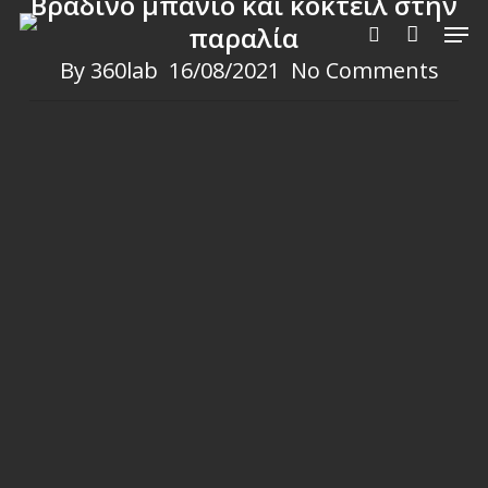
Βραδινό μπάνιο και κοκτέιλ στην
Skip
Men
παραλία
to
search
By
360lab
16/08/2021
No Comments
main
content