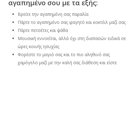
αγαπημένο σου με τα εξής:
Βρείτε την αγαπημένη σας παραλία
Πάρτε το αγαπημένο σας φαγητό και κοκτέιλ μαζί σας
Πάρτε πετσέτες και ψάθα
Μουσική εννοείται, αλλά όχι στη διαπασών ειδικά σε
ώρες κοινής ησυχίας
Φορέστε το μαγιό σας και το πιο αληθινό σας
χαμόγελο μαζί με την καλή σας διάθεση και είστε
έτοιμοι να περάσετε ένα τέλειο βράδυ στην παραλία
Τα βραδινά μπάνια ανέκαθεν μου άρεσαν σε συνδυασμό με
κάποιο κοκτέιλ καθώς τα θεωρώ αυτά και λίγο ρομαντικά αν
είσαι με τη σχέση σου, διότι έρχεστε λίγο πιο κοντά ειδικά
αν είστε σε κάποια ερημική παραλία -όχι και πολύ ερημική
παραλία, ώστε αν συμβεί κάτι να υπάρχει κάποιος εκεί
γύρω ώστε να ζητήσετε μια βοήθεια-.