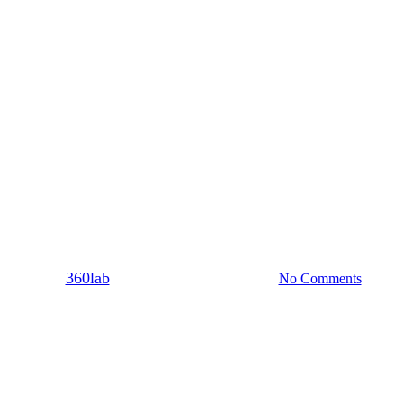
Sex
ίδια ρόλων και πως θα τα παίξετ
By
360lab
23/06/2020
20 Μαρτίου, 2024
No Comments