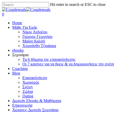
Skip
Hit enter to search or ESC to close
to
Close
main
Search
search
0
content
Menu
Home
Μάθε Για Εμάς
Νίκος Ανδρέου
Γιώργος Γεωργίου
Μαίρη Καλδή
Χρυσάνθη Τζιράρκα
ebooks
Σεμινάρια
Τα 6 βήματα της επανασύνδεσης
Οι 7 κανόνες για να βρεις & να δημιουργήσεις την σχέσ
Coaching
Blog
Επανασύνδεση
Χωρισμός
Σχέση
Ζώδια
Dating
Δωρεάν Ebooks & Μαθήματα
Επικοινωνία
Χώρισες; Δωρεάν Σεμινάριο