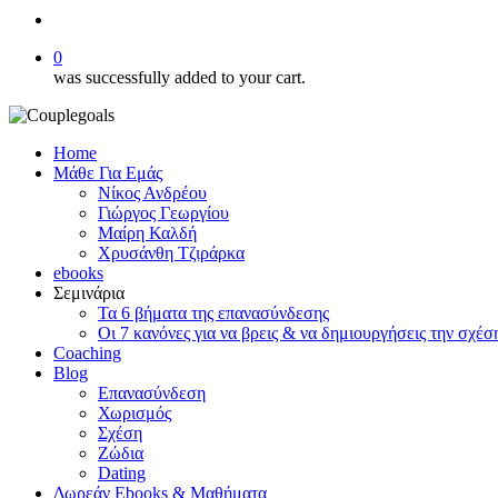
search
0
was successfully added to your cart.
Home
Μάθε Για Εμάς
Νίκος Ανδρέου
Γιώργος Γεωργίου
Μαίρη Καλδή
Χρυσάνθη Τζιράρκα
ebooks
Σεμινάρια
Τα 6 βήματα της επανασύνδεσης
Οι 7 κανόνες για να βρεις & να δημιουργήσεις την σχέσ
Coaching
Blog
Επανασύνδεση
Χωρισμός
Σχέση
Ζώδια
Dating
Δωρεάν Ebooks & Μαθήματα