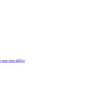
η που σου αξίζει