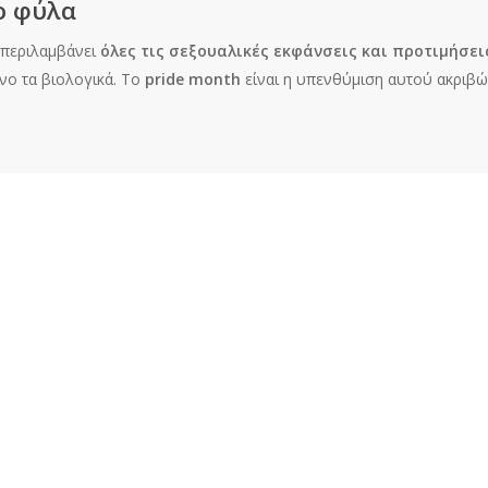
ο φύλα
 περιλαμβάνει
όλες τις σεξουαλικές εκφάνσεις
και προτιμήσε
όνο τα βιολογικά. Το
pride month
είναι η υπενθύμιση αυτού ακριβώς
ρούχα σου; Ποτέ ξανά! Φόρα αυτό που πραγματικά σε εκφράζει,
όσα
ι. Ο pride month είναι ο μήνας που κάνεις το μεγάλο σου party και 
υναισθήματα σου
νότητας καταπίεζαν τα συναισθήματα τους με αποτέλεσμα να αναγκ
αι ιδανικός για να κάνεις το μεγάλο βήμα και πες το «
σ’ αγαπώ
» στ