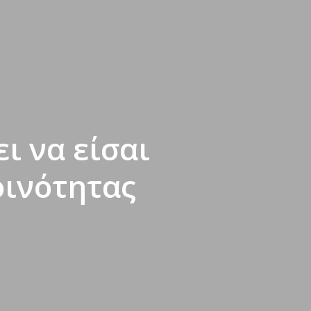
ι να είσαι
οινότητας