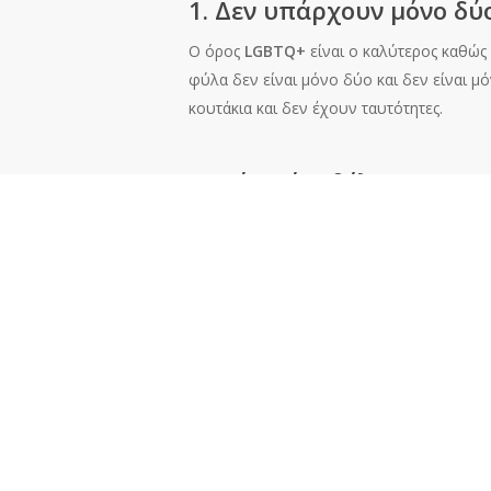
1. Δεν υπάρχουν μόνο δύ
Ο όρος
LGBTQ+
είναι ο καλύτερος καθώς
φύλα δεν είναι μόνο δύο και δεν είναι μ
κουτάκια και δεν έχουν ταυτότητες.
2. Φόρα ότι θέλεις
Πόσες φορές έχεις δεχτεί
κριτική
για τα 
είναι,
όσο εκτός «ορίων»
και αν θεωρείτα
για το τι θα πουν οι άλλοι.
3. Μην καταπιέζεις τα σ
Για πολλά χρόνια τα μέλη της
LGBTQ+
κοι
που δεν τους έκραζαν. Ο
pride month
είν