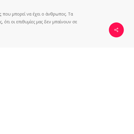
ις
που μπορεί να έχει ο άνθρωπος. Τα
, ότι οι επιθυμίες μας δεν μπαίνουν σε
 χρώματα
και αν έχει,
όσο κοντό
και αν
σε αυτό φοράς ότι θες και να μη νοιάζεσαι
άζονται να παντρευτούν άτομα από φύλα
ο άτομο που θες!