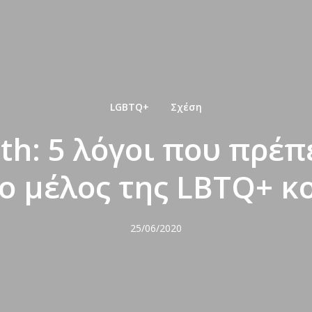
LGBTQ+
Σχέση
th: 5 λόγοι που πρέπε
 μέλος της LBTQ+ κ
25/06/2020