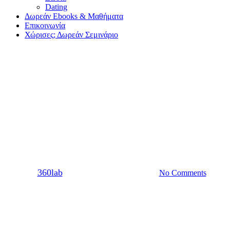
Dating
Δωρεάν Ebooks & Μαθήματα
Επικοινωνία
Χώρισες; Δωρεάν Σεμινάριο
Dating
Σχέση
Βιγκανισμός και πρώτο
ραντεβού: Ο απόλυτος οδηγός
για να πετύχει!
By
360lab
25/06/2020
20 Μαρτίου, 2024
No Comments