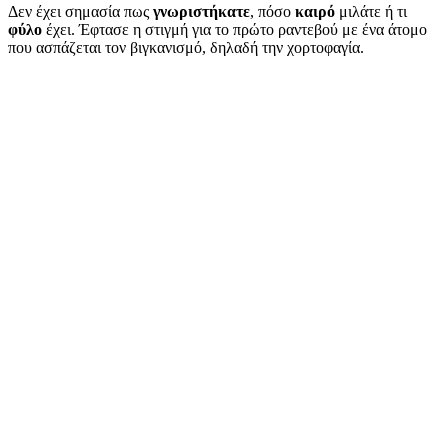
Δεν έχει σημασία πως
γνωριστήκατε
, πόσο
καιρό
μιλάτε ή τι
φύλο
έχει. Έφτασε η στιγμή για το πρώτο ραντεβού με ένα άτομο
που ασπάζεται τον βιγκανισμό, δηλαδή την χορτοφαγία.
Σίγουρα θα υπάρχει μία
ασυμφωνία
στα διατροφικά ζητήματα ή το
που θα βγείτε, οπότε και σκοπός αυτού του άρθρου είναι να σε
βοηθήσει να τα προβλέψεις και να αποφύγεις τα φάουλ που θα σου
στερήσουν την
καλή εντύπωση
και το μέλλον με το συγκεκριμένο
άτομο.
Πριν μάθεις τα
tips
για το πρώτο ραντεβού, δες μερικές
πληροφορίες που μπορούν να σε βοηθήσουν στην κατανόηση του
μελλοντικού συντρόφου
σου.
Περιεχόμενα Άρθρου
Τι είναι ο βιγκανισμός;
Υπάρχουν διαβαθμίσεις στον βιγκανισμό;
Που θα πας στο πρώτο ραντεβού;
Θέματα συζήτησης
Τι είναι ο βιγκανισμός;