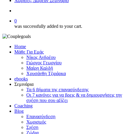
Χώρισες; Δωρεάν Σεμινάριο
search
0
was successfully added to your cart.
Home
Μάθε Για Εμάς
Νίκος Ανδρέου
Γιώργος Γεωργίου
Μαίρη Καλδή
Χρυσάνθη Τζιράρκα
ebooks
Σεμινάρια
Τα 6 βήματα της επανασύνδεσης
Οι 7 κανόνες για να βρεις & να δημιουργήσεις την
σχέση που σου αξίζει
Coaching
Blog
Επανασύνδεση
Χωρισμός
Σχέση
Ζώδια