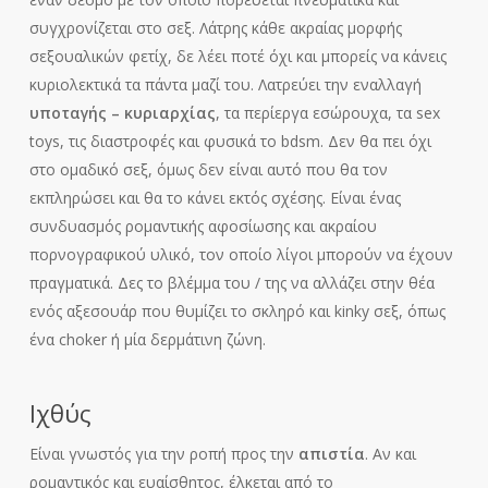
συγχρονίζεται στο σεξ. Λάτρης κάθε ακραίας μορφής
σεξουαλικών φετίχ, δε λέει ποτέ όχι και μπορείς να κάνεις
κυριολεκτικά τα πάντα μαζί του. Λατρεύει την εναλλαγή
υποταγής – κυριαρχίας
, τα περίεργα εσώρουχα, τα sex
toys, τις διαστροφές και φυσικά το bdsm. Δεν θα πει όχι
στο ομαδικό σεξ, όμως δεν είναι αυτό που θα τον
εκπληρώσει και θα το κάνει εκτός σχέσης. Είναι ένας
συνδυασμός ρομαντικής αφοσίωσης και ακραίου
πορνογραφικού υλικό, τον οποίο λίγοι μπορούν να έχουν
πραγματικά. Δες το βλέμμα του / της να αλλάζει στην θέα
ενός αξεσουάρ που θυμίζει το σκληρό και kinky σεξ, όπως
ένα choker ή μία δερμάτινη ζώνη.
Ιχθύς
Είναι γνωστός για την ροπή προς την
απιστία
. Αν και
ρομαντικός και ευαίσθητος, έλκεται από το