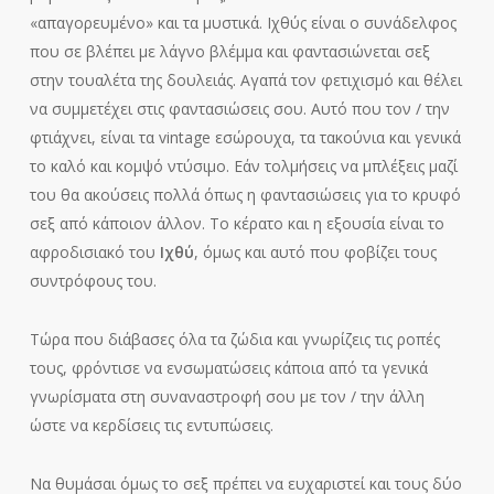
«απαγορευμένο» και τα μυστικά. Ιχθύς είναι ο συνάδελφος
που σε βλέπει με λάγνο βλέμμα και φαντασιώνεται σεξ
στην τουαλέτα της δουλειάς. Αγαπά τον φετιχισμό και θέλει
να συμμετέχει στις φαντασιώσεις σου. Αυτό που τον / την
φτιάχνει, είναι τα vintage εσώρουχα, τα τακούνια και γενικά
το καλό και κομψό ντύσιμο. Εάν τολμήσεις να μπλέξεις μαζί
του θα ακούσεις πολλά όπως η φαντασιώσεις για το κρυφό
σεξ από κάποιον άλλον. Το κέρατο και η εξουσία είναι το
αφροδισιακό του
Ιχθύ
, όμως και αυτό που φοβίζει τους
συντρόφους του.
Τώρα που διάβασες όλα τα ζώδια και γνωρίζεις τις ροπές
τους, φρόντισε να ενσωματώσεις κάποια από τα γενικά
γνωρίσματα στη συναναστροφή σου με τον / την άλλη
ώστε να κερδίσεις τις εντυπώσεις.
Να θυμάσαι όμως το σεξ πρέπει να ευχαριστεί και τους δύο