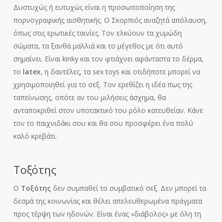
Δυστυχώς ή ευτυχώς είναι η προσωποποίηση της
πορνογραφικής αισθητικής. Ο Σκορπιός αναζητά απόλαυση,
όπως στις ερωτικές ταινίες. Τον ελκύουν τα χυμώδη
σώματα, τα ξανθά μαλλιά και το μέγεθος με ότι αυτό
σημαίνει. Είναι kinky και τον φτιάχνει αφάνταστα το δέρμα,
το
latex
, η δαντέλες, τα sex toys και οτιδήποτε μπορεί να
χρησιμοποιηθεί για το σεξ. Τον ερεθίζει η ιδέα πως της
ταπείνωσης, οπότε αν του μιλήσεις άσχημα, θα
ανταποκριθεί στον υποτακτικό του ρόλο κατευθείαν. Κάνε
τον το παιχνιδάκι σου και θα σου προσφέρει ένα πολύ
καλό κρεβάτι.
Τοξότης
Ο
Τοξότης
δεν συμπαθεί το συμβατικό σεξ. Δεν μπορεί τα
δεσμά της κοινωνίας και θέλει απελευθερωμένα πράγματα
προς τέρψη των ηδονών. Είναι ένας «διάβολος» με όλη τη