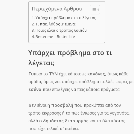
Περιεχόμενα Άρθρου
Υπάρχει πρόβλημα στο τι λέγεται;
Τι πάει λάθος μ’ εμένα;
Ποιος είναι ο τρόπος λοιπόν;
Better me – Better Life
Υπάρχει πρόβλημα στο τι
λέγεται;
Τυπικά το
TYN
έχει κάποιους
κανόνες
, όπως κάθε
ομάδα, όμως ναι υπάρχει πρόβλημα πολλές φορές με
εσένα
που επιλέγεις να πεις κάποια πράγματα.
Δεν είναι η
προσβολή
που προκύπτει από τον
τρόπο έκφρασης ή το πώς ένιωσες για τα γεγονότα,
αλλά ο
δημόσιος διασυρμός
και το όλο κόστος
που είχε τελικά
σ’ εσένα
.