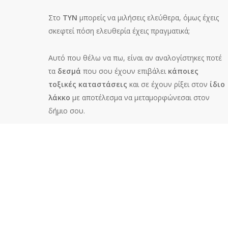
Στο
TYN
μπορείς να μιλήσεις ελεύθερα, όμως έχεις
σκεφτεί πόση ελευθερία έχεις πραγματικά;
Αυτό που θέλω να πω, είναι αν αναλογίστηκες ποτέ
τα
δεσμά
που σου έχουν επιβάλει
κάποιες
τοξικές καταστάσεις
και σε έχουν ρίξει στον
ίδιο
λάκκο
με αποτέλεσμα να μεταμορφώνεσαι στον
δήμιο σου.
Τι πάει λάθος μ’ εμένα;
Φαινομενικά
τίποτα
, όμως βαθιά μέσα σου ξέρεις
πως
δεν έχεις ξεπεράσει καταστάσεις
και σε
κατατρώνε αρνητικά συναισθήματα
.
Νιώθεις την ανάγκη να αποβάλεις με κάθε τρόπο το
δηλητήριο
σου, ως ύστατη προσπάθεια για να