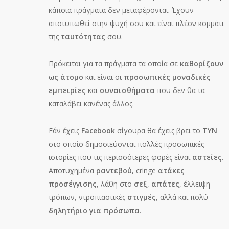
κάποια πράγματα δεν μεταφέρονται. Έχουν
αποτυπωθεί στην ψυχή σου και είναι πλέον κομμάτι
της
ταυτότητας
σου.
Πρόκειται για τα πράγματα τα οποία σε
καθορίζουν
ως άτομο
και είναι οι
προσωπικές μοναδικές
εμπειρίες
και
συναισθήματα
που δεν θα τα
καταλάβει κανένας άλλος.
Εάν έχεις
Facebook
σίγουρα θα έχεις βρει το
ΤΥΝ
στο οποίο δημοσιεύονται πολλές προσωπικές
ιστορίες που τις περισσότερες φορές είναι
αστείες
.
Αποτυχημένα
ραντεβού
, cringe
ατάκες
προσέγγισης
, λάθη στο
σεξ
,
απάτες
, έλλειψη
τρόπων, ντροπιαστικές
στιγμές
, αλλά και πολύ
δηλητήριο για πρόσωπα
.