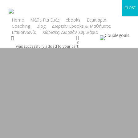
Skip
CLOSE
to
main
Home
Μάθε Για Εμάς
ebooks
Σεμινάρια
Coaching
Blog
Δωρεάν Ebooks & Μαθήματα
content
Επικοινωνία
Χώρισες; Δωρεάν Σεμινάριο
search
0
was successfully added to your cart.