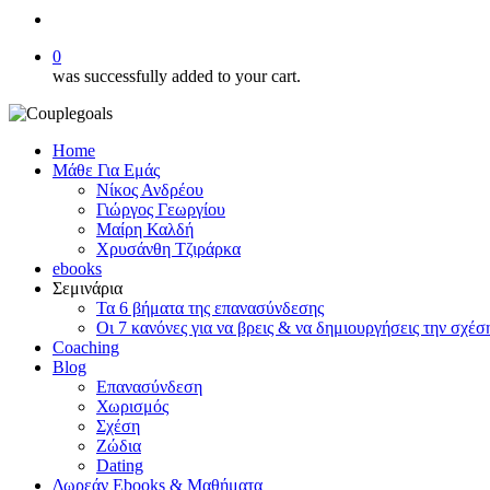
search
0
was successfully added to your cart.
Home
Μάθε Για Εμάς
Νίκος Ανδρέου
Γιώργος Γεωργίου
Μαίρη Καλδή
Χρυσάνθη Τζιράρκα
ebooks
Σεμινάρια
Τα 6 βήματα της επανασύνδεσης
Οι 7 κανόνες για να βρεις & να δημιουργήσεις την σχέσ
Coaching
Blog
Επανασύνδεση
Χωρισμός
Σχέση
Ζώδια
Dating
Δωρεάν Ebooks & Μαθήματα