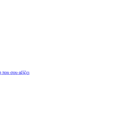
η που σου αξίζει