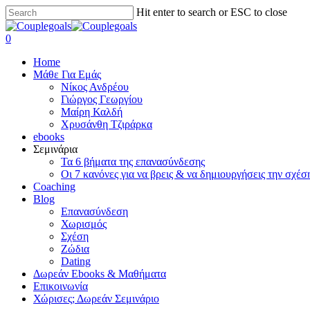
Skip
Hit enter to search or ESC to close
to
Close
main
Search
search
0
content
Menu
Home
Μάθε Για Εμάς
Νίκος Ανδρέου
Γιώργος Γεωργίου
Μαίρη Καλδή
Χρυσάνθη Τζιράρκα
ebooks
Σεμινάρια
Τα 6 βήματα της επανασύνδεσης
Οι 7 κανόνες για να βρεις & να δημιουργήσεις την σχέσ
Coaching
Blog
Επανασύνδεση
Χωρισμός
Σχέση
Ζώδια
Dating
Δωρεάν Ebooks & Μαθήματα
Επικοινωνία
Χώρισες; Δωρεάν Σεμινάριο