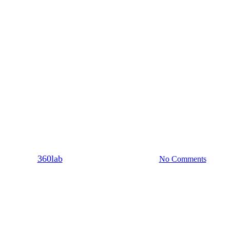
Dating
Σχέση
Απιστία ή ένα απλό sexting
By
360lab
06/07/2021
20 Μαρτίου, 2024
No Comments