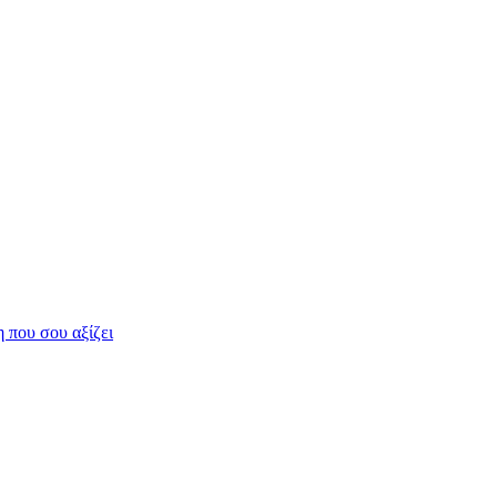
η που σου αξίζει