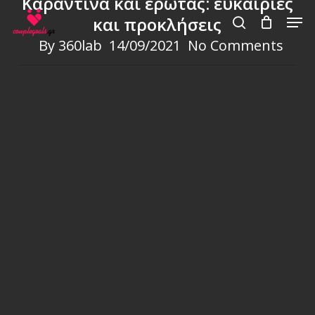
Kαραντίνα και έρωτας: ευκαιρίες
Skip
Men
και προκλήσεις
to
search
By
360lab
14/09/2021
No Comments
main
content