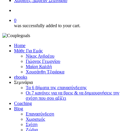
Χώρισες; Δωρεάν Σεμινάριο
search
0
was successfully added to your cart.
Home
Μάθε Για Εμάς
Νίκος Ανδρέου
Γιώργος Γεωργίου
Μαίρη Καλδή
Χρυσάνθη Τζιράρκα
ebooks
Σεμινάρια
Τα 6 βήματα της επανασύνδεσης
Οι 7 κανόνες για να βρεις & να δημιουργήσεις την
σχέση που σου αξίζει
Coaching
Blog
Επανασύνδεση
Χωρισμός
Σχέση
Ζώδια