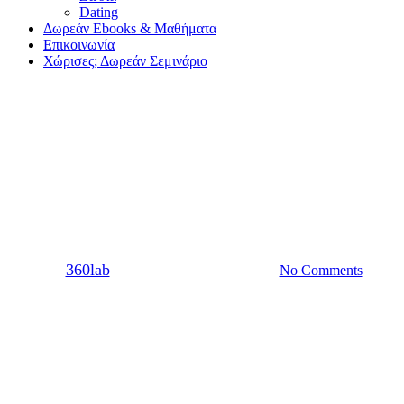
Dating
Δωρεάν Ebooks & Μαθήματα
Επικοινωνία
Χώρισες; Δωρεάν Σεμινάριο
Χωρισμός
Tips για να τον ξεπεράσεις: Τι
προτείνουν οι συντάκτριες;
By
360lab
06/04/2021
20 Μαρτίου, 2024
No Comments