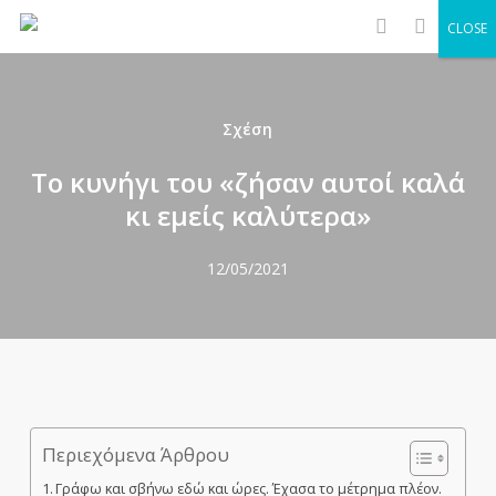
Men
Skip
CLOSE
to
search
main
content
Σχέση
Το κυνήγι του «ζήσαν αυτοί καλά
κι εμείς καλύτερα»
12/05/2021
Περιεχόμενα Άρθρου
Γράφω και σβήνω εδώ και ώρες. Έχασα το μέτρημα πλέον.