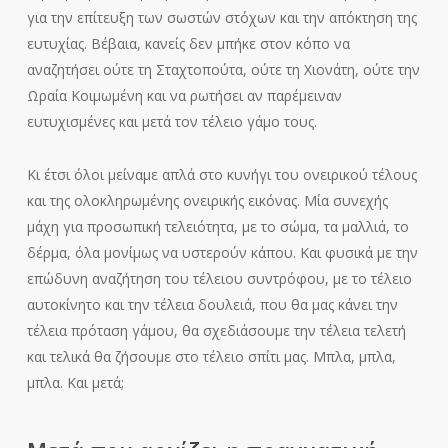
για την επίτευξη των σωστών στόχων και την απόκτηση της
ευτυχίας. Βέβαια, κανείς δεν μπήκε στον κόπο να
αναζητήσει ούτε τη Σταχτοπούτα, ούτε τη Χιονάτη, ούτε την
Ωραία Κοιμωμένη και να ρωτήσει αν παρέμειναν
ευτυχισμένες και μετά τον τέλειο γάμο τους.
Κι έτσι όλοι μείναμε απλά στο κυνήγι του ονειρικού τέλους
και της ολοκληρωμένης ονειρικής εικόνας. Μία συνεχής
μάχη για προσωπική τελειότητα, με το σώμα, τα μαλλιά, το
δέρμα, όλα μονίμως να υστερούν κάπου. Και φυσικά με την
επώδυνη αναζήτηση του τέλειου συντρόφου, με το τέλειο
αυτοκίνητο και την τέλεια δουλειά, που θα μας κάνει την
τέλεια πρόταση γάμου, θα σχεδιάσουμε την τέλεια τελετή
και τελικά θα ζήσουμε στο τέλειο σπίτι μας. Μπλα, μπλα,
μπλα. Και μετά;