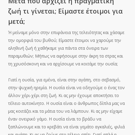
Μετά που αρχίζει η πραγματική
ζωή τι γίνεται; Είμαστε έτοιμοι για
μετά;
Ή μείναμε μόνο στην επιφάνεια της τελειότητας και χάσαμε
την ομορφιά του βυθού; Είμαστε έτοιμοι να χαρούμε την
αληθινή ζωή ή χαθήκαμε για πάντα στα όνειρα των
παραμυθιών; Μήπως να αφήσουμε στην άκρη τα στρας και
τη χρυσόσκονη και να αρχίσουμε να κοιτάμε την ουσία;
Γιατί η ουσία, για εμένα, είναι στην αγάπη, στο σεβασμό,
στην ψυχική ηρεμία. Η ουσία είναι να οδηγούμε ο ένας τον
άλλον χέρι-χέρι στη ζωή. Κι ας μην έχουμε αποκτήσει το
τέλειο αυτοκίνητο. Η ουσία είναι ο άνθρωπος δίπλα μας να
μας κοιτάζει και τα μάτια του να λάμπουν. Κι ας μην είχαμε
έναν ονειρικό γάμο. Η ουσία είναι το βράδυ να
ξαπλώνουμε και το κρεβάτι να είναι γεμάτο αγκαλιές, φιλιά
και αγάπη. Κι ας μη ζούμε στο τέλειο σπίτι. Γιατί απλά η