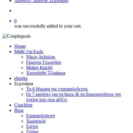
Χώρισες; Δωρεάν Σεμινάριο
search
0
was successfully added to your cart.
Home
Μάθε Για Εμάς
Νίκος Ανδρέου
Γιώργος Γεωργίου
Μαίρη Καλδή
Χρυσάνθη Τζιράρκα
ebooks
Σεμινάρια
Τα 6 βήματα της επανασύνδεσης
Οι 7 κανόνες για να βρεις & να δημιουργήσεις την
σχέση που σου αξίζει
Coaching
Blog
Επανασύνδεση
Χωρισμός
Σχέση
Ζώδια