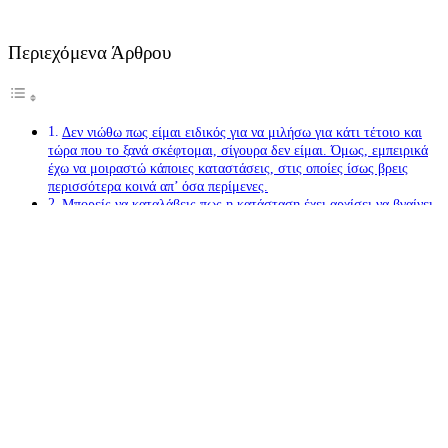
Περιεχόμενα Άρθρου
Δεν νιώθω πως είμαι ειδικός για να μιλήσω για κάτι τέτοιο και
τώρα που το ξανά σκέφτομαι, σίγουρα δεν είμαι. Όμως, εμπειρικά
έχω να μοιραστώ κάποιες καταστάσεις, στις οποίες ίσως βρεις
περισσότερα κοινά απ’ όσα περίμενες.
Μπορείς να καταλάβεις πως η κατάσταση έχει αρχίσει να βγαίνει
εκτός ελέγχου, όταν θα καταλάβεις ότι αποκτάς το «σύνδρομο
εγκατάλειψης».
Αυτή η κατάσταση με έκανε να καταλάβω πως όσο άνετη και
κουλ κι αν το παίζω, η αλήθεια είναι μια. Μπορεί να αλλάζει
ανάλογα με την οπτική που την κοιτάς κάθε φορά, αλλά η αλήθεια
πάντα είναι μια.
Μην παραμένεις λοιπόν σε πράγματα που δεν σε καλύπτουν και
μην συμβιβάζεσαι με καταστάσεις που δεν χωρούν τα αισθήματα
σου.
featured photo:
Δεν νιώθω πως είμαι ειδικός για να μιλήσω για κάτι
τέτοιο και τώρα που το ξανά σκέφτομαι, σίγουρα