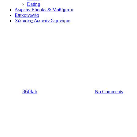
Dating
Δωρεάν Ebooks & Μαθήματα
Επικοινωνία
Χώρισες; Δωρεάν Σεμινάριο
Sex
Σύνδρομο εγκατάλειψης ή
αλλιώς μείνε λίγο ακόμη
By
360lab
12/05/2021
20 Μαρτίου, 2024
No Comments